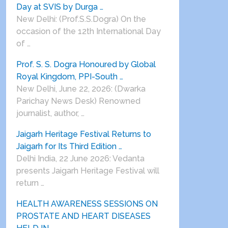
Day at SVIS by Durga …
New Delhi: (Prof.S.S.Dogra) On the
occasion of the 12th International Day
of …
Prof. S. S. Dogra Honoured by Global
Royal Kingdom, PPI-South …
New Delhi, June 22, 2026: (Dwarka
Parichay News Desk) Renowned
journalist, author, …
Jaigarh Heritage Festival Returns to
Jaigarh for Its Third Edition …
Delhi India, 22 June 2026: Vedanta
presents Jaigarh Heritage Festival will
return …
HEALTH AWARENESS SESSIONS ON
PROSTATE AND HEART DISEASES