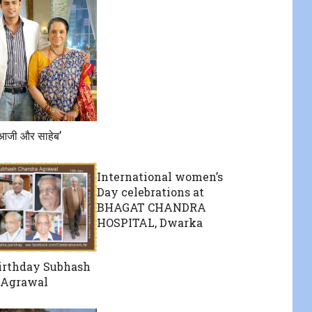
 आजी और साहेब’
International women’s
Day celebrations at
BHAGAT CHANDRA
HOSPITAL, Dwarka
irthday Subhash
 Agrawal