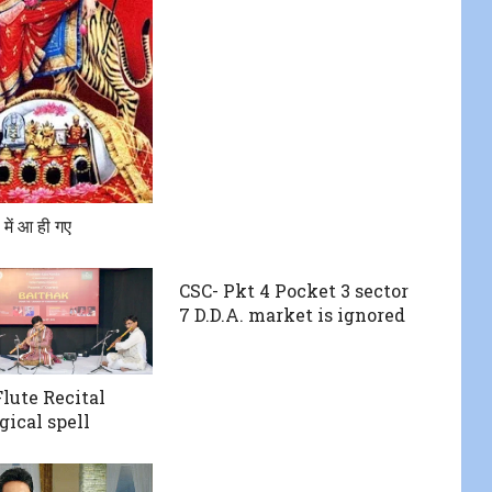
 में आ ही गए
CSC- Pkt 4 Pocket 3 sector
7 D.D.A. market is ignored
Flute Recital
gical spell