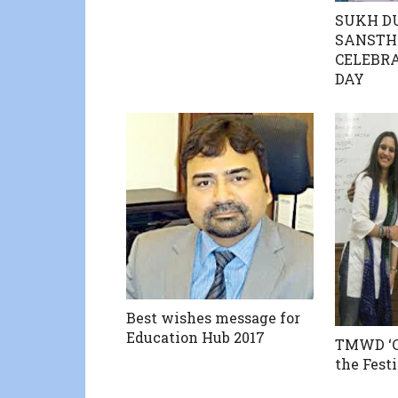
SUKH D
SANSTH
CELEBR
DAY
Best wishes message for
Education Hub 2017
TMWD ‘Ce
the Festi