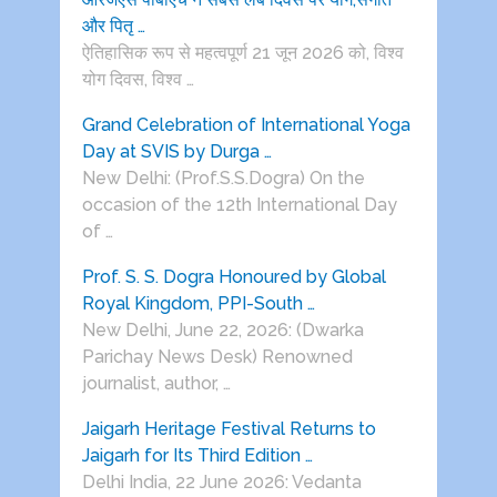
और पितृ …
ऐतिहासिक रूप से महत्वपूर्ण 21 जून 2026 को, विश्व
योग दिवस, विश्व …
Grand Celebration of International Yoga
Day at SVIS by Durga …
New Delhi: (Prof.S.S.Dogra) On the
occasion of the 12th International Day
of …
Prof. S. S. Dogra Honoured by Global
Royal Kingdom, PPI-South …
New Delhi, June 22, 2026: (Dwarka
Parichay News Desk) Renowned
journalist, author, …
Jaigarh Heritage Festival Returns to
Jaigarh for Its Third Edition …
Delhi India, 22 June 2026: Vedanta