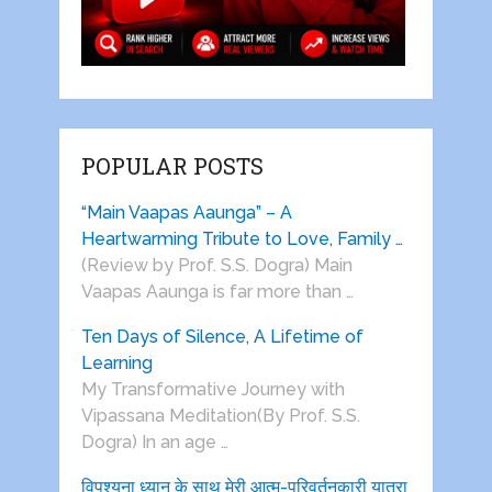
POPULAR POSTS
“Main Vaapas Aaunga” – A
Heartwarming Tribute to Love, Family …
(Review by Prof. S.S. Dogra) Main
Vaapas Aaunga is far more than …
Ten Days of Silence, A Lifetime of
Learning
My Transformative Journey with
Vipassana Meditation(By Prof. S.S.
Dogra) In an age …
विपश्यना ध्यान के साथ मेरी आत्म-परिवर्तनकारी यात्रा