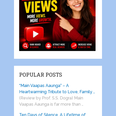
POPULAR POSTS
“Main Vaapas Aaunga” – A
Heartwarming Tribute to Love, Family …
(Review by Prof. S.S. Dogra) Main
Vaapas Aaunga is far more than …
Ten Days of Silence, A Lifetime of