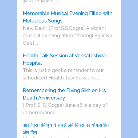
डोगरा ) स्मार्टफोन, …
Memorable Musical Evening Filled with
Melodious Songs
New Delhi: (Prof.S.S.Dogra) A vibrant
musical evening titled “Zindagi Pyar Ka
Geet …
Health Talk Session at Venkateshwar
Hospital
This is just a gentle reminder to our
scheduled Health Talk Sessions …
Remembering the Flying Sikh on His
Death Anniversary
( Prof. S. S. Dogra) June 18 is a day of
remembrance …
आरजेएस पीबीएच ने सबसे लंबे दिवस पर योग,संगीत
और पितृ …