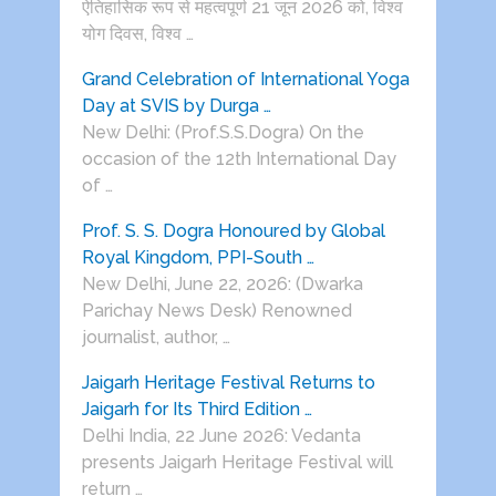
ऐतिहासिक रूप से महत्वपूर्ण 21 जून 2026 को, विश्व
योग दिवस, विश्व …
Grand Celebration of International Yoga
Day at SVIS by Durga …
New Delhi: (Prof.S.S.Dogra) On the
occasion of the 12th International Day
of …
Prof. S. S. Dogra Honoured by Global
Royal Kingdom, PPI-South …
New Delhi, June 22, 2026: (Dwarka
Parichay News Desk) Renowned
journalist, author, …
Jaigarh Heritage Festival Returns to
Jaigarh for Its Third Edition …
Delhi India, 22 June 2026: Vedanta
presents Jaigarh Heritage Festival will
return …