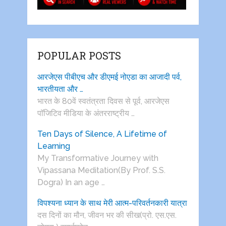
POPULAR POSTS
आरजेएस पीबीएच और डीएमई नोएडा का आजादी पर्व,
भारतीयता और …
भारत के 80वें स्वतंत्रता दिवस से पूर्व, आरजेएस
पाॅजिटिव मीडिया के अंतरराष्ट्रीय …
Ten Days of Silence, A Lifetime of
Learning
My Transformative Journey with
Vipassana Meditation(By Prof. S.S.
Dogra) In an age …
विपश्यना ध्यान के साथ मेरी आत्म-परिवर्तनकारी यात्रा
दस दिनों का मौन, जीवन भर की सीख(प्रो. एस.एस.