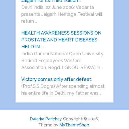
Jaigarh for Its Third Edition …
Delhi India, 22 June 2026: Vedanta
presents Jaigarh Heritage Festival will
return …
HEALTH AWARENESS SESSIONS ON
PROSTATE AND HEART DISEASES
HELD IN …
Indira Gandhi National Open University
Retired Employees Welfare
Association, Regd. (IGNOU-REWA) in …
Victory comes only after defeat.
(Prof.S.S.Dogra) After spending almost
his entire life in Delhi, my father was …
Dwarka Parichay
Copyright © 2026.
Theme by
MyThemeShop