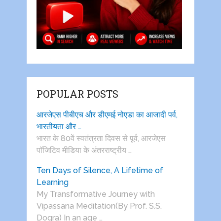
POPULAR POSTS
आरजेएस पीबीएच और डीएमई नोएडा का आजादी पर्व,
भारतीयता और …
भारत के 80वें स्वतंत्रता दिवस से पूर्व, आरजेएस
पाॅजिटिव मीडिया के अंतरराष्ट्रीय …
Ten Days of Silence, A Lifetime of
Learning
My Transformative Journey with
Vipassana Meditation(By Prof. S.S.
Dogra) In an age …