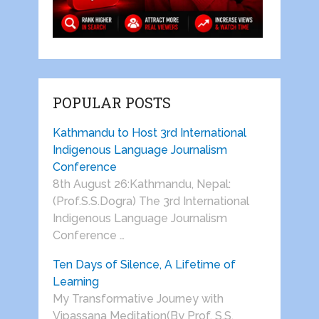
POPULAR POSTS
Kathmandu to Host 3rd International
Indigenous Language Journalism
Conference
8th August 26:Kathmandu, Nepal:
(Prof.S.S.Dogra) The 3rd International
Indigenous Language Journalism
Conference …
Ten Days of Silence, A Lifetime of
Learning
My Transformative Journey with
Vipassana Meditation(By Prof. S.S.