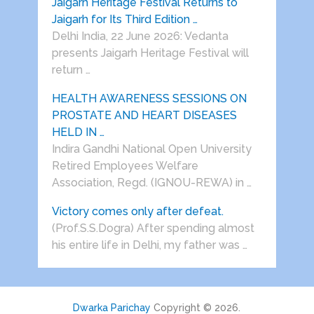
Jaigarh Heritage Festival Returns to
Jaigarh for Its Third Edition …
Delhi India, 22 June 2026: Vedanta
presents Jaigarh Heritage Festival will
return …
HEALTH AWARENESS SESSIONS ON
PROSTATE AND HEART DISEASES
HELD IN …
Indira Gandhi National Open University
Retired Employees Welfare
Association, Regd. (IGNOU-REWA) in …
Victory comes only after defeat.
(Prof.S.S.Dogra) After spending almost
his entire life in Delhi, my father was …
Dwarka Parichay
Copyright © 2026.