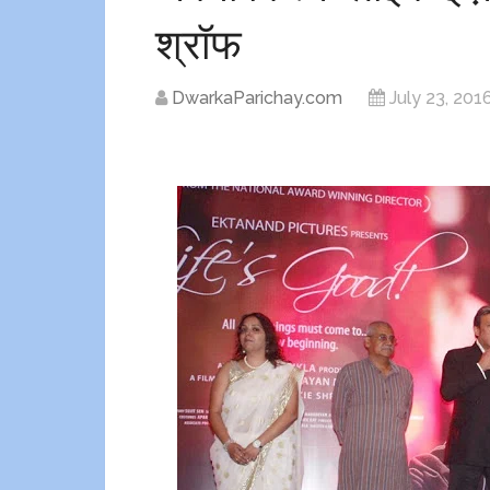
श्रॉफ
DwarkaParichay.com
July 23, 201