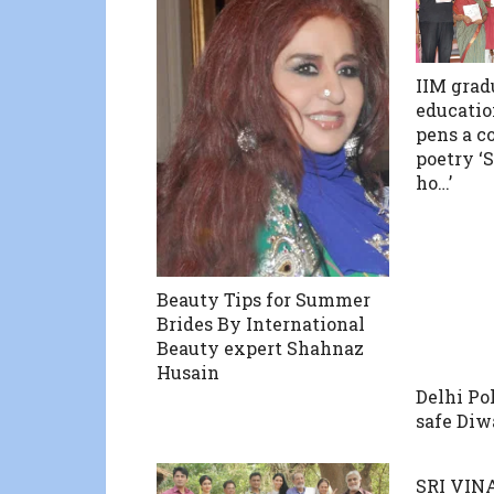
IIM grad
educatio
pens a c
poetry ‘
ho…’
Beauty Tips for Summer
Brides By International
Beauty expert Shahnaz
Husain
Delhi Po
safe Diw
SRI VI