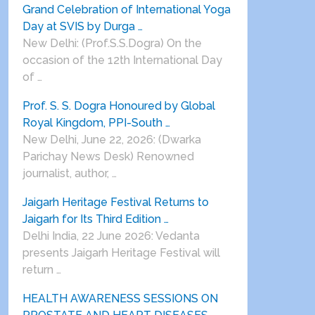
Grand Celebration of International Yoga
Day at SVIS by Durga …
New Delhi: (Prof.S.S.Dogra) On the
occasion of the 12th International Day
of …
Prof. S. S. Dogra Honoured by Global
Royal Kingdom, PPI-South …
New Delhi, June 22, 2026: (Dwarka
Parichay News Desk) Renowned
journalist, author, …
Jaigarh Heritage Festival Returns to
Jaigarh for Its Third Edition …
Delhi India, 22 June 2026: Vedanta
presents Jaigarh Heritage Festival will
return …
HEALTH AWARENESS SESSIONS ON