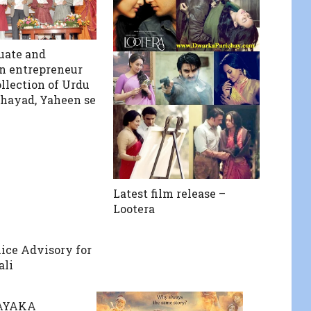
uate and
n entrepreneur
ollection of Urdu
Shayad, Yaheen se
Latest film release –
Lootera
lice Advisory for
ali
NAYAKA