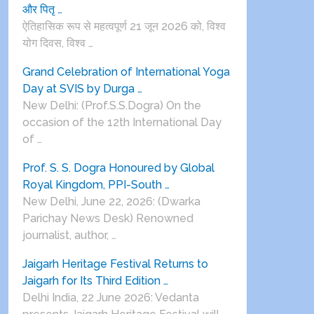
और पितृ …
ऐतिहासिक रूप से महत्वपूर्ण 21 जून 2026 को, विश्व
योग दिवस, विश्व …
Grand Celebration of International Yoga
Day at SVIS by Durga …
New Delhi: (Prof.S.S.Dogra) On the
occasion of the 12th International Day
of …
Prof. S. S. Dogra Honoured by Global
Royal Kingdom, PPI-South …
New Delhi, June 22, 2026: (Dwarka
Parichay News Desk) Renowned
journalist, author, …
Jaigarh Heritage Festival Returns to
Jaigarh for Its Third Edition …
Delhi India, 22 June 2026: Vedanta