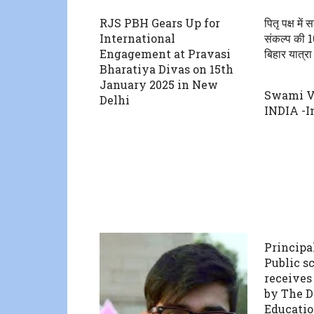
RJS PBH Gears Up for
पितृ पक्ष मे
International
संकल्प की 1
Engagement at Pravasi
बिहार यात्रा 
Bharatiya Divas on 15th
January 2025 in New
Swami V
Delhi
INDIA -I
Principa
Public s
receives
by The D
Educati