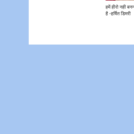
हमें हीरो नही बन
है -हर्षित डिमरी