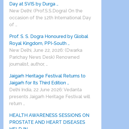
Day at SVIS by Durga …
New Delhi: (Prof.S.S.Dogra) On the
occasion of the 12th International Day
of …
Prof. S. S. Dogra Honoured by Global
Royal Kingdom, PPI-South …
New Delhi, June 22, 2026: (Dwarka
Parichay News Desk) Renowned
journalist, author, …
Jaigarh Heritage Festival Returns to
Jaigarh for Its Third Edition …
Delhi India, 22 June 2026: Vedanta
presents Jaigarh Heritage Festival will
return …
HEALTH AWARENESS SESSIONS ON
PROSTATE AND HEART DISEASES