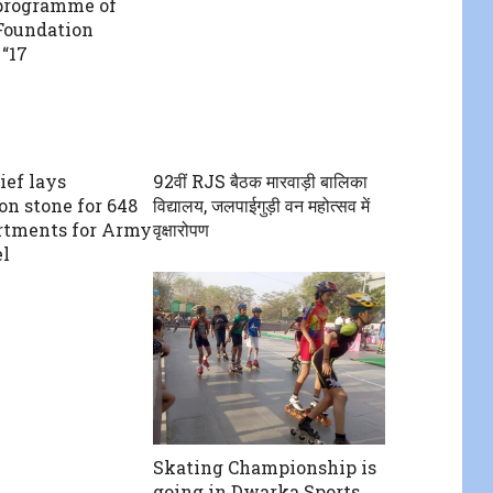
programme of
Foundation
“17
ef lays
92वीं RJS बैठक मारवाड़ी बालिका
on stone for 648
विद्यालय, जलपाईगुड़ी वन महोत्सव में
rtments for Army
वृक्षारोपण
l
Skating Championship is
going in Dwarka Sports