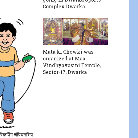
Complex Dwarka
Mata ki Chowki was
organized at Maa
Vindhyavasini Temple,
Sector-17, Dwarka
 स्किपिंग चैंपियनशिप