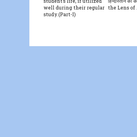
student’s life, if utilized
हिन्दोस्तान क
well during their regular
the Lens of
study.(Part-I)