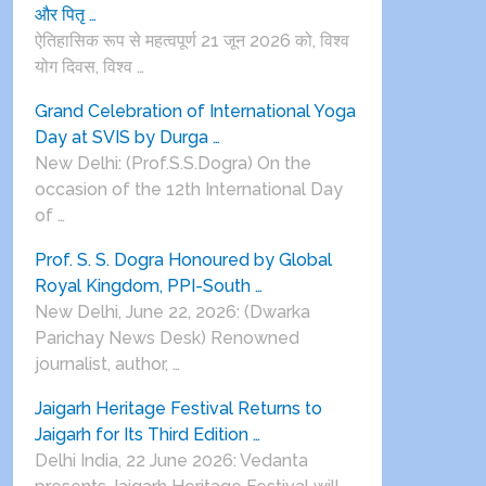
और पितृ …
ऐतिहासिक रूप से महत्वपूर्ण 21 जून 2026 को, विश्व
योग दिवस, विश्व …
Grand Celebration of International Yoga
Day at SVIS by Durga …
New Delhi: (Prof.S.S.Dogra) On the
occasion of the 12th International Day
of …
Prof. S. S. Dogra Honoured by Global
Royal Kingdom, PPI-South …
New Delhi, June 22, 2026: (Dwarka
Parichay News Desk) Renowned
journalist, author, …
Jaigarh Heritage Festival Returns to
Jaigarh for Its Third Edition …
Delhi India, 22 June 2026: Vedanta