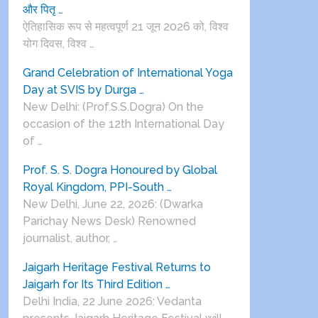
और पितृ …
ऐतिहासिक रूप से महत्वपूर्ण 21 जून 2026 को, विश्व
योग दिवस, विश्व …
Grand Celebration of International Yoga
Day at SVIS by Durga …
New Delhi: (Prof.S.S.Dogra) On the
occasion of the 12th International Day
of …
Prof. S. S. Dogra Honoured by Global
Royal Kingdom, PPI-South …
New Delhi, June 22, 2026: (Dwarka
Parichay News Desk) Renowned
journalist, author, …
Jaigarh Heritage Festival Returns to
Jaigarh for Its Third Edition …
Delhi India, 22 June 2026: Vedanta