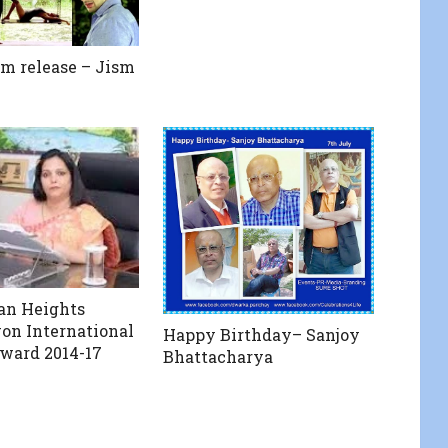
lm release – Jism
an Heights
on International
Happy Birthday– Sanjoy
ward 2014-17
Bhattacharya