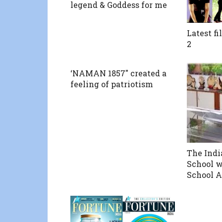
legend & Goddess for me
Latest fi
2
‘NAMAN 1857″ created a
feeling of patriotism
The Indi
School w
School A