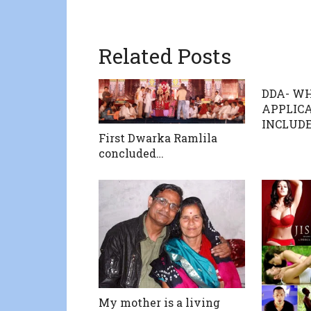
Related Posts
DDA- WH
APPLIC
INCLUDE
First Dwarka Ramlila
concluded…
My mother is a living