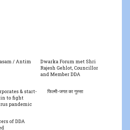
asam / Antim
Dwarka Forum met Shri
Rajesh Gehlot, Councillor
and Member DDA
porates & start-
फिल्मी-जगत का गुस्सा
in to fight
irus pandemic
cers of DDA
ed