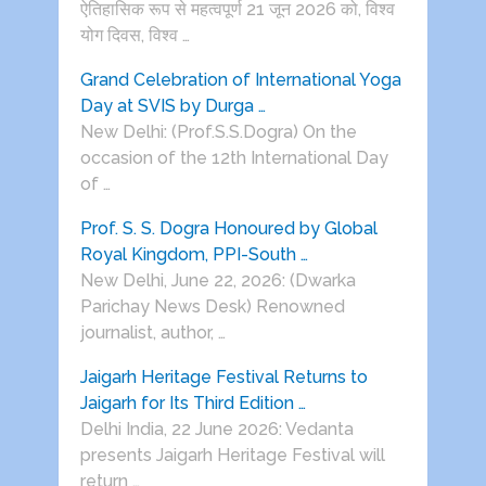
ऐतिहासिक रूप से महत्वपूर्ण 21 जून 2026 को, विश्व
योग दिवस, विश्व …
Grand Celebration of International Yoga
Day at SVIS by Durga …
New Delhi: (Prof.S.S.Dogra) On the
occasion of the 12th International Day
of …
Prof. S. S. Dogra Honoured by Global
Royal Kingdom, PPI-South …
New Delhi, June 22, 2026: (Dwarka
Parichay News Desk) Renowned
journalist, author, …
Jaigarh Heritage Festival Returns to
Jaigarh for Its Third Edition …
Delhi India, 22 June 2026: Vedanta
presents Jaigarh Heritage Festival will
return …