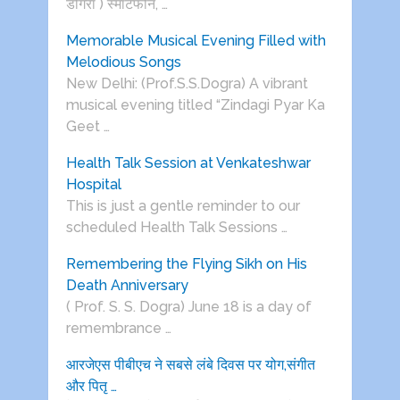
डोगरा ) स्मार्टफोन, …
Memorable Musical Evening Filled with
Melodious Songs
New Delhi: (Prof.S.S.Dogra) A vibrant
musical evening titled “Zindagi Pyar Ka
Geet …
Health Talk Session at Venkateshwar
Hospital
This is just a gentle reminder to our
scheduled Health Talk Sessions …
Remembering the Flying Sikh on His
Death Anniversary
( Prof. S. S. Dogra) June 18 is a day of
remembrance …
आरजेएस पीबीएच ने सबसे लंबे दिवस पर योग,संगीत
और पितृ …