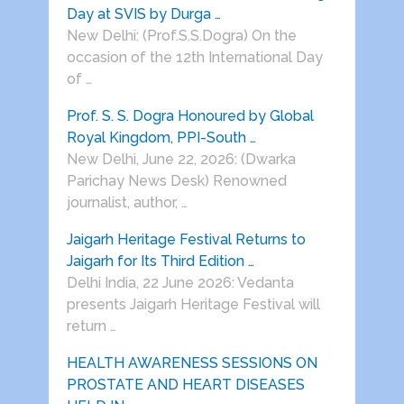
Day at SVIS by Durga …
New Delhi: (Prof.S.S.Dogra) On the
occasion of the 12th International Day
of …
Prof. S. S. Dogra Honoured by Global
Royal Kingdom, PPI-South …
New Delhi, June 22, 2026: (Dwarka
Parichay News Desk) Renowned
journalist, author, …
Jaigarh Heritage Festival Returns to
Jaigarh for Its Third Edition …
Delhi India, 22 June 2026: Vedanta
presents Jaigarh Heritage Festival will
return …
HEALTH AWARENESS SESSIONS ON
PROSTATE AND HEART DISEASES