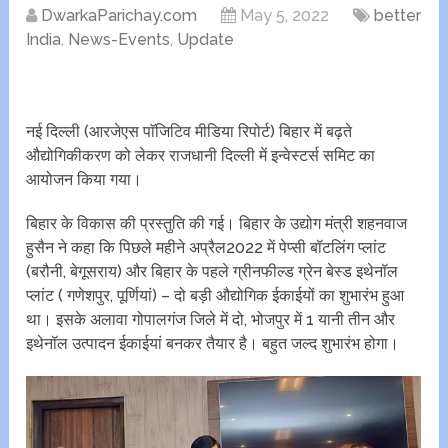
DwarkaParichay.com
May 5, 2022
better
India
,
News-Events
,
Update
नई दिल्ली (आरजेएस पाॅजिटिव मीडिया रिपोर्ट) बिहार में बढ़ते
औद्योगिकीकरण को लेकर राजधानी दिल्ली में इन्वेस्टर्स समिट का
आयोजन किया गया।
बिहार के विकास की प्रस्तुति की गई। बिहार के उद्योग मंत्री शहनवाज
हुसैन ने कहा कि पिछले महीने अप्रैल2022 में पेप्सी बॉटलिंग प्लांट
(बरौनी, बेगूसराय) और बिहार के पहले ग्रीनफील्ड ग्रेन बेस्ड इथेनॉल
प्लांट ( गणेशपुर, पूर्णियां) – दो बड़ी औद्योगिक ईकाईयों का शुभारंभ हुआ
था। इसके अलावा गोपालगंज जिले में दो, भोजपुर में 1 यानी तीन और
इथेनॉल उत्पादन ईकाईयां बनकर तैयार है। बहुत जल्द शुभारंभ होगा।