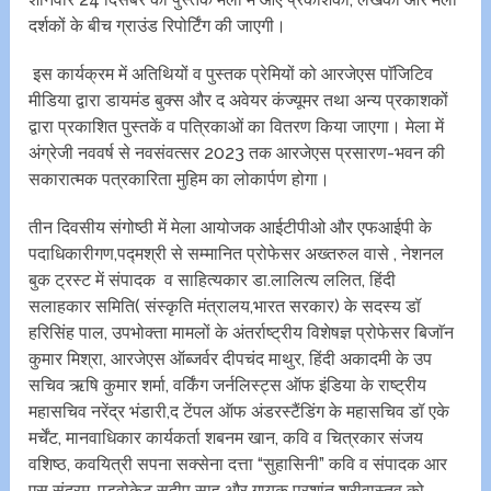
दर्शकों के बीच ग्राउंड रिपोर्टिंग की जाएगी।
इस कार्यक्रम में अतिथियों व पुस्तक प्रेमियों को आरजेएस पाॅजिटिव
मीडिया द्वारा डायमंड बुक्स और द अवेयर कंज्यूमर ‌तथा अन्य प्रकाशकों
द्वारा प्रकाशित पुस्तकें व पत्रिकाओं का वितरण किया जाएगा। मेला में
अंग्रेजी नववर्ष से नवसंवत्सर 2023 तक आरजेएस प्रसारण-भवन की
सकारात्मक पत्रकारिता मुहिम का लोकार्पण होगा।
तीन दिवसीय संगोष्ठी में मेला आयोजक आईटीपीओ और एफआईपी के
पदाधिकारीगण,पद्मश्री से सम्मानित प्रोफेसर अख्तरुल वासे , नेशनल
बुक ट्रस्ट में संपादक व साहित्यकार डा.लालित्य ललित, हिंदी
सलाहकार समिति( संस्कृति मंत्रालय,भारत सरकार) के सदस्य डॉ
हरिसिंह पाल, उपभोक्ता मामलों के अंतर्राष्ट्रीय विशेषज्ञ प्रोफेसर बिजाॅन
कुमार मिश्रा, आरजेएस ऑब्जर्वर दीपचंद माथुर, हिंदी अकादमी के उप
सचिव ऋषि कुमार शर्मा, वर्किंग जर्नलिस्ट्स ऑफ इंडिया के राष्ट्रीय
महासचिव नरेंद्र भंडारी,द टेंपल ऑफ अंडरस्टैंडिंग के महासचिव डॉ एके
मर्चेंट, मानवाधिकार कार्यकर्ता शबनम खान, कवि व चित्रकार संजय
वशिष्ठ, कवयित्री सपना सक्सेना दत्ता “सुहासिनी” कवि व संपादक आर
एस सुंदरम्, एडवोकेट सुदीप साहू और गायक प्रशांत श्रीवास्तव को