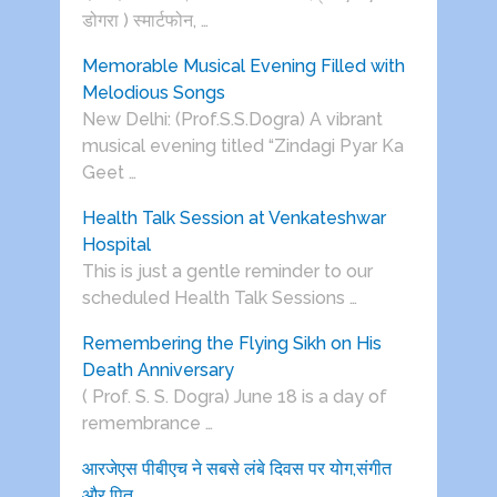
डोगरा ) स्मार्टफोन, …
Memorable Musical Evening Filled with
Melodious Songs
New Delhi: (Prof.S.S.Dogra) A vibrant
musical evening titled “Zindagi Pyar Ka
Geet …
Health Talk Session at Venkateshwar
Hospital
This is just a gentle reminder to our
scheduled Health Talk Sessions …
Remembering the Flying Sikh on His
Death Anniversary
( Prof. S. S. Dogra) June 18 is a day of
remembrance …
आरजेएस पीबीएच ने सबसे लंबे दिवस पर योग,संगीत
और पितृ …