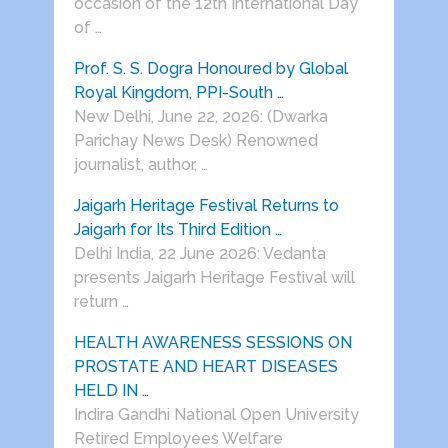
occasion of the 12th International Day
of …
Prof. S. S. Dogra Honoured by Global
Royal Kingdom, PPI-South …
New Delhi, June 22, 2026: (Dwarka
Parichay News Desk) Renowned
journalist, author, …
Jaigarh Heritage Festival Returns to
Jaigarh for Its Third Edition …
Delhi India, 22 June 2026: Vedanta
presents Jaigarh Heritage Festival will
return …
HEALTH AWARENESS SESSIONS ON
PROSTATE AND HEART DISEASES
HELD IN …
Indira Gandhi National Open University
Retired Employees Welfare