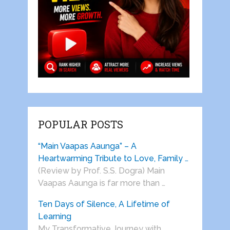
POPULAR POSTS
“Main Vaapas Aaunga” – A
Heartwarming Tribute to Love, Family …
(Review by Prof. S.S. Dogra) Main
Vaapas Aaunga is far more than …
Ten Days of Silence, A Lifetime of
Learning
My Transformative Journey with