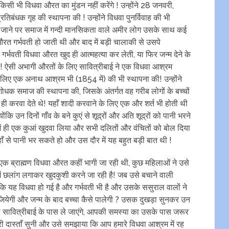
सी भी विधवा औरत का मुंडन नहीं करेंगे ! उन्होंने 28 जनवरी,
रतिबंधक गृह की स्‍थापना की ! उन्होंने विधवा पुनर्विवाह की भी
हो जाने पर समाज में गन्दी मानसिकता वाले अमीर लोग उसके साथ कई
रत गर्भवती हो जाती थी और बाद में बड़ी चालाकी से उसपे
 गर्भवती विधवा औरत खुद ही आत्महत्या कर लेती, या फिर जन्म देने के
 थी! ऐसी अभागी औरतों के लिए सावित्रीबाई ने एक विधवा आश्रम
 लिए एक अनाथ आश्रम भी (1854 में) की भी स्थापना की! उन्होंने
धक समाज की स्थापना की, जिसके अंतर्गत वह गरीब लोगों के बच्चों
 में ही करवा देते थे! यहाँ शादी करवाने के लिए एक और शर्त भी होती थी
ोंकि उन दिनों गाँव के बने कुएं से शूद्रों और अति शूद्रों को पानी भरने
र में ही एक कुआं खुदवा लिया और सभी दलितों और वंचितों को बोल दिया
से पानी भर सकते हो और उस दौर में यह बहुत बड़ी बात थी !
क ब्राह्मण विधवा औरत कहीं भागी जा रही थी, कुछ महिलाओं ने उसे
 छलांग लगाकर खुदकुशी करने जा रही है! जब उसे बचाने वाली
ि यह विधवा हो गई है और गर्भवती भी है और उसके ससुराल वालों ने
 जियेगी और जन्म के बाद बच्चा कैसे पालेगी ? उसक दुखड़ा सुनकर उन
ो सावित्रीबाई के पास ले जाएंगे, आपकी समस्या का उसके पास जरूर
ी दास्ताँ सुनी और उसे समझाया कि आप हमारे विधवा आश्रम में रह