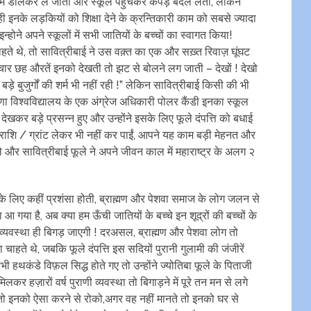
 में डालकर ले जाती और स्कूल पहुंचकर कपड़े बदल लेती, लेकिन
ी इनके लड़कियों को शिक्षा देने के क्रन्तिकारी काम को सबसे ज्यादा
न्होने अपने स्कूलों में सभी जातियों के बच्चों का स्वागत किया!
चाहते थे, तो सावित्रीबाई ने उस वक़्त का एक और सख़्त रिवाज़ घूंघट
ार छह औरतें इनको देखती तो झट से बोलने लग जाती – देखों ! देखो
़े बुजुर्गों की शर्म भी नहीं रही !” लेकिन सावित्रीबाई किसी की भी
ूणा विश्वविद्यालय के एक अंग्रेज अधिकारी पोलर कैंडी इनका स्कूल
खकर बड़े प्रसन्न हुए और उन्होंने इसके लिए फूले दंपत्ति को बधाई
धनराशि / ग्रांट लेकर भी नहीं कर पाईं, आपने यह काम बड़ी मेहनत और
े और सावित्रीबाई फूले ने अपने जीवन काल में महाराष्ट्र के अलग २
 के लिए कहीं प्रशंसा होती, ब्राह्मण और पेशवा समाज के लोग जलन से
गया है, अब क्या हम ऊँची जातियों के बच्चे इन शूद्रों की बच्चों के
 व्यवस्था ही बिगड़ जाएगी ! दरअसल, ब्राह्मण और पेशवा लोग तो
ाहते थे, जबकि फूले दंपत्ति इस सदियों पुरानी गुलामी की जंजीरें
भी हथकंडे विफ़ल सिद्ध होते गए तो उन्होंने ज्योतिबा फूले के पिताजी
र हज़ारों वर्ष पुराणी व्यवस्था तो बिगाड़ने में पूरे तन मन से लगे
या तो इनको ऐसा करने से रोको,अगर वह नहीं मानते तो इनको घर से