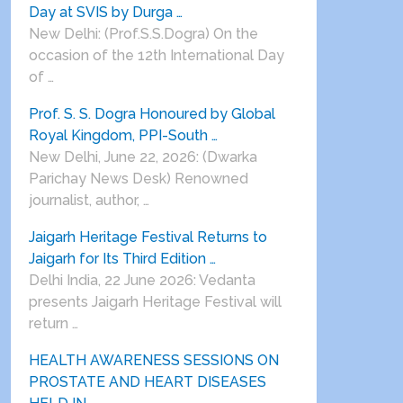
Day at SVIS by Durga …
New Delhi: (Prof.S.S.Dogra) On the
occasion of the 12th International Day
of …
Prof. S. S. Dogra Honoured by Global
Royal Kingdom, PPI-South …
New Delhi, June 22, 2026: (Dwarka
Parichay News Desk) Renowned
journalist, author, …
Jaigarh Heritage Festival Returns to
Jaigarh for Its Third Edition …
Delhi India, 22 June 2026: Vedanta
presents Jaigarh Heritage Festival will
return …
HEALTH AWARENESS SESSIONS ON
PROSTATE AND HEART DISEASES