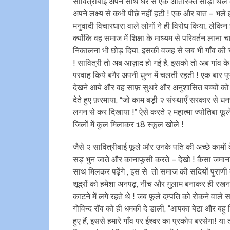
सावित्रीबाई अपने साथ घर से एक अतिरिक्त साड़ी थैले
अपने लक्ष्य से कभी पीछे नहीं हटी ! एक और बात – भले ह
मनुवादी विचारधारा वाले लोगों ने ही विरोध किया, लेकिन इ
क्योंकि वह समाज में शिक्षा के माध्यम से परिवर्तन लाना 
निकालना भी छोड़ दिया, इसकी वजह से जब भी गाँव की च
! सावित्री तो अब आज़ाद हो गई है, इसको तो अब गांव के बड
परवाह किये बगैर अपनी धुन्न में चलती रहती ! एक बार प
देखने आये और वह साफ़ सुथरे और अनुशासित बच्चों को दे
देते हुए फ़रमाया, “जो काम बड़ी २ संस्थाएँ सरकार से 
लगन से कर दिखाया !” ऐसे करते २ महात्मा ज्योतिबा फूल
जिलों में कुल मिलाकर 18 स्कूल खोले !
जैसे २ सावित्रीबाई फूले और उनके पति की अच्छे कामों
सड़ भुन जाते और कानाफूसी करते – देखो ! कैसा जमाना आ 
साथ मिलकर पढ़ेंगे , इस से तो समाज की सदियों पुराणी
शूद्रों को हमेशा अनपढ़, नीच और ग़ुलाम बनाकर ही रखना च
काटने में लगे रहते थे ! जब फूले दम्पति को रोकने वाले स
गोविन्द रॉव को ही धमकी दे डाली, “आपका बेटा और बहु मिलक
हुए हैं, इससे हमारे गाँव पर ईश्वर का प्रकोप बरसेगा! 