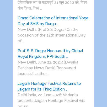
ऐतिहासिक रूप से महत्वपूर्ण 21 जून 2026 को, विश्व
योग दिवस, विश्व …
Grand Celebration of International Yoga
Day at SVIS by Durga …
New Delhi: (Prof.S.S.Dogra) On the
occasion of the 12th International Day
of …
Prof. S. S. Dogra Honoured by Global
Royal Kingdom, PPI-South …
New Delhi, June 22, 2026: (Dwarka
Parichay News Desk) Renowned
journalist, author, …
Jaigarh Heritage Festival Returns to
Jaigarh for Its Third Edition …
Delhi India, 22 June 2026: Vedanta
presents Jaigarh Heritage Festival will
return …