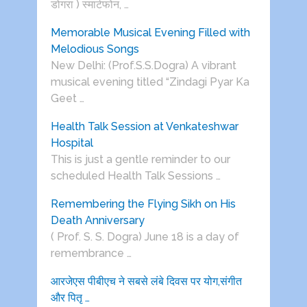
डोगरा ) स्मार्टफोन, …
Memorable Musical Evening Filled with
Melodious Songs
New Delhi: (Prof.S.S.Dogra) A vibrant
musical evening titled “Zindagi Pyar Ka
Geet …
Health Talk Session at Venkateshwar
Hospital
This is just a gentle reminder to our
scheduled Health Talk Sessions …
Remembering the Flying Sikh on His
Death Anniversary
( Prof. S. S. Dogra) June 18 is a day of
remembrance …
आरजेएस पीबीएच ने सबसे लंबे दिवस पर योग,संगीत
और पितृ …