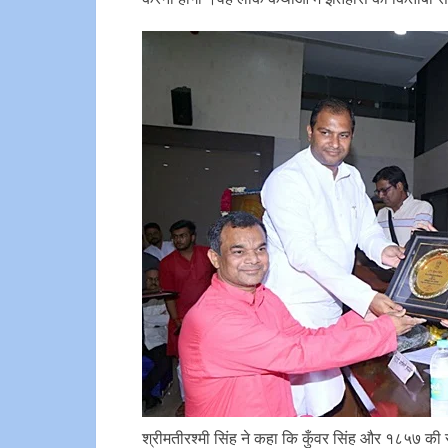
श्रीमतीरश्मी सिंह ने कहा कि कुँवर सिंह और १८५७ क