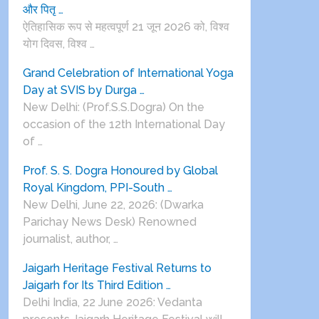
और पितृ …
ऐतिहासिक रूप से महत्वपूर्ण 21 जून 2026 को, विश्व
योग दिवस, विश्व …
Grand Celebration of International Yoga
Day at SVIS by Durga …
New Delhi: (Prof.S.S.Dogra) On the
occasion of the 12th International Day
of …
Prof. S. S. Dogra Honoured by Global
Royal Kingdom, PPI-South …
New Delhi, June 22, 2026: (Dwarka
Parichay News Desk) Renowned
journalist, author, …
Jaigarh Heritage Festival Returns to
Jaigarh for Its Third Edition …
Delhi India, 22 June 2026: Vedanta