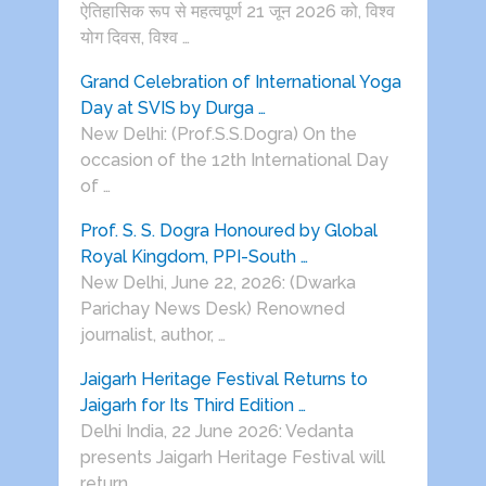
ऐतिहासिक रूप से महत्वपूर्ण 21 जून 2026 को, विश्व
योग दिवस, विश्व …
Grand Celebration of International Yoga
Day at SVIS by Durga …
New Delhi: (Prof.S.S.Dogra) On the
occasion of the 12th International Day
of …
Prof. S. S. Dogra Honoured by Global
Royal Kingdom, PPI-South …
New Delhi, June 22, 2026: (Dwarka
Parichay News Desk) Renowned
journalist, author, …
Jaigarh Heritage Festival Returns to
Jaigarh for Its Third Edition …
Delhi India, 22 June 2026: Vedanta
presents Jaigarh Heritage Festival will
return …