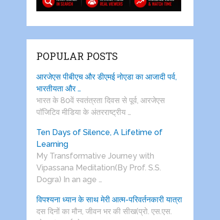
POPULAR POSTS
आरजेएस पीबीएच और डीएमई नोएडा का आजादी पर्व,
भारतीयता और …
भारत के 80वें स्वतंत्रता दिवस से पूर्व, आरजेएस
पाॅजिटिव मीडिया के अंतरराष्ट्रीय …
Ten Days of Silence, A Lifetime of
Learning
My Transformative Journey with
Vipassana Meditation(By Prof. S.S.
Dogra) In an age …
विपश्यना ध्यान के साथ मेरी आत्म-परिवर्तनकारी यात्रा
दस दिनों का मौन, जीवन भर की सीख(प्रो. एस.एस.