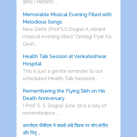
डोगरा ) स्मार्टफोन, …
Memorable Musical Evening Filled with
Melodious Songs
New Delhi: (Prof.S.S.Dogra) A vibrant
musical evening titled “Zindagi Pyar Ka
Geet …
Health Talk Session at Venkateshwar
Hospital
This is just a gentle reminder to our
scheduled Health Talk Sessions …
Remembering the Flying Sikh on His
Death Anniversary
( Prof. S. S. Dogra) June 18 is a day of
remembrance …
आरजेएस पीबीएच ने सबसे लंबे दिवस पर योग,संगीत
और पितृ …