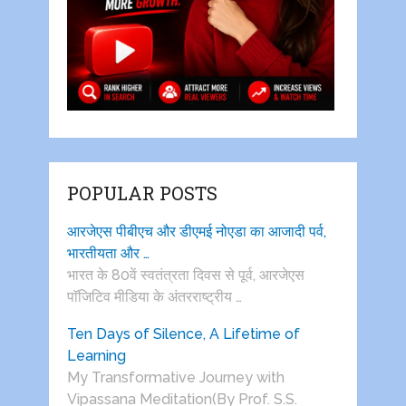
POPULAR POSTS
आरजेएस पीबीएच और डीएमई नोएडा का आजादी पर्व,
भारतीयता और …
भारत के 80वें स्वतंत्रता दिवस से पूर्व, आरजेएस
पाॅजिटिव मीडिया के अंतरराष्ट्रीय …
Ten Days of Silence, A Lifetime of
Learning
My Transformative Journey with
Vipassana Meditation(By Prof. S.S.