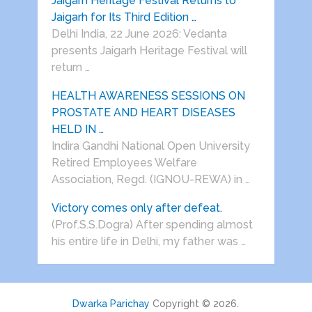
Jaigarh Heritage Festival Returns to
Jaigarh for Its Third Edition …
Delhi India, 22 June 2026: Vedanta
presents Jaigarh Heritage Festival will
return …
HEALTH AWARENESS SESSIONS ON
PROSTATE AND HEART DISEASES
HELD IN …
Indira Gandhi National Open University
Retired Employees Welfare
Association, Regd. (IGNOU-REWA) in …
Victory comes only after defeat.
(Prof.S.S.Dogra) After spending almost
his entire life in Delhi, my father was …
Dwarka Parichay
Copyright © 2026.