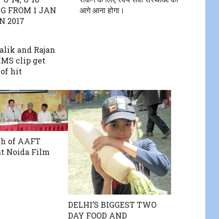
G FROM 1 JAN
आगे आना होगा।
N 2017
lik and Rajan
MS clip get
of hit
ch of AAFT
t Noida Film
DELHI’S BIGGEST TWO
DAY FOOD AND