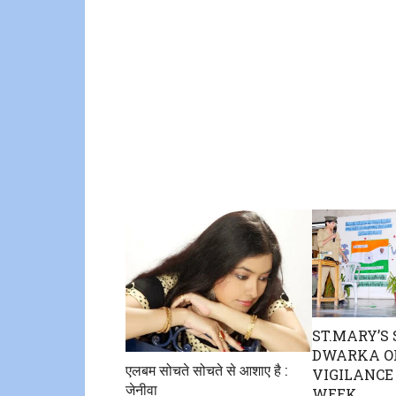
ST.MARY’S 
DWARKA O
एलबम सोचते सोचते से आशाए है :
VIGILANCE
जेनीवा
WEEK