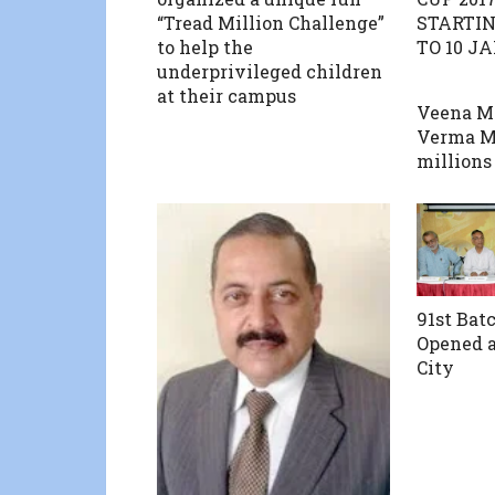
“Tread Million Challenge”
STARTIN
to help the
TO 10 JA
underprivileged children
at their campus
Veena Ma
Verma M
millions 
91st Bat
Opened a
City