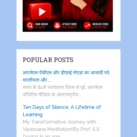
POPULAR POSTS
आरजेएस पीबीएच और डीएमई नोएडा का आजादी पर्व,
भारतीयता और …
भारत के 80वें स्वतंत्रता दिवस से पूर्व, आरजेएस
पाॅजिटिव मीडिया के अंतरराष्ट्रीय …
Ten Days of Silence, A Lifetime of
Learning
My Transformative Journey with
Vipassana Meditation(By Prof. S.S.
Dogra) In an age …