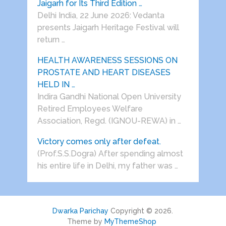
Jaigarh for Its Third Edition …
Delhi India, 22 June 2026: Vedanta
presents Jaigarh Heritage Festival will
return …
HEALTH AWARENESS SESSIONS ON
PROSTATE AND HEART DISEASES
HELD IN …
Indira Gandhi National Open University
Retired Employees Welfare
Association, Regd. (IGNOU-REWA) in …
Victory comes only after defeat.
(Prof.S.S.Dogra) After spending almost
his entire life in Delhi, my father was …
Dwarka Parichay
Copyright © 2026.
Theme by
MyThemeShop