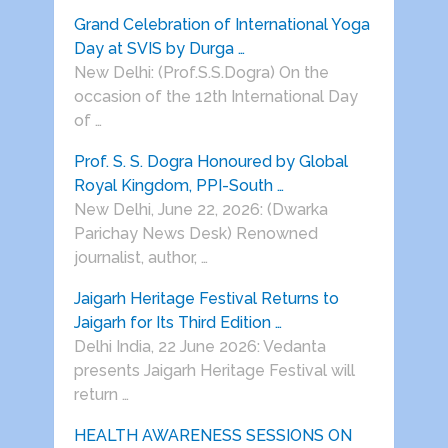
Grand Celebration of International Yoga
Day at SVIS by Durga …
New Delhi: (Prof.S.S.Dogra) On the
occasion of the 12th International Day
of …
Prof. S. S. Dogra Honoured by Global
Royal Kingdom, PPI-South …
New Delhi, June 22, 2026: (Dwarka
Parichay News Desk) Renowned
journalist, author, …
Jaigarh Heritage Festival Returns to
Jaigarh for Its Third Edition …
Delhi India, 22 June 2026: Vedanta
presents Jaigarh Heritage Festival will
return …
HEALTH AWARENESS SESSIONS ON