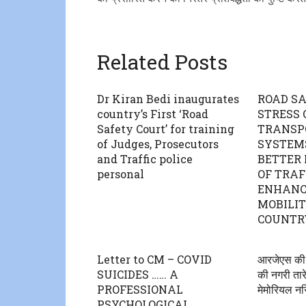
Related Posts
Dr Kiran Bedi inaugurates
ROAD S
country’s First ‘Road
STRESS 
Safety Court’ for training
TRANSP
of Judges, Prosecutors
SYSTEMS
and Traffic police
BETTER
personal
OF TRAF
ENHANC
MOBILIT
COUNTR
Letter to CM – COVID
आरजेएस की 1
SUICIDES …… A
की नगरी तारे
PROFESSIONAL
मेमोरियल नर्स
PSYCHOLOGICAL