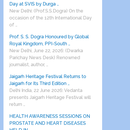
Day at SVIS by Durga …
New Delhi: (Prof.S.S.Dogra) On the
occasion of the 12th International Day
of …
Prof. S. S. Dogra Honoured by Global
Royal Kingdom, PPI-South …
New Delhi, June 22, 2026: (Dwarka
Parichay News Desk) Renowned
journalist, author, …
Jaigarh Heritage Festival Returns to
Jaigarh for Its Third Edition …
Delhi India, 22 June 2026: Vedanta
presents Jaigarh Heritage Festival will
return …
HEALTH AWARENESS SESSIONS ON
PROSTATE AND HEART DISEASES