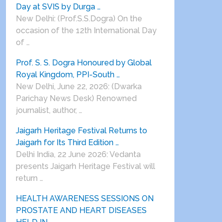
Day at SVIS by Durga …
New Delhi: (Prof.S.S.Dogra) On the
occasion of the 12th International Day
of …
Prof. S. S. Dogra Honoured by Global
Royal Kingdom, PPI-South …
New Delhi, June 22, 2026: (Dwarka
Parichay News Desk) Renowned
journalist, author, …
Jaigarh Heritage Festival Returns to
Jaigarh for Its Third Edition …
Delhi India, 22 June 2026: Vedanta
presents Jaigarh Heritage Festival will
return …
HEALTH AWARENESS SESSIONS ON
PROSTATE AND HEART DISEASES