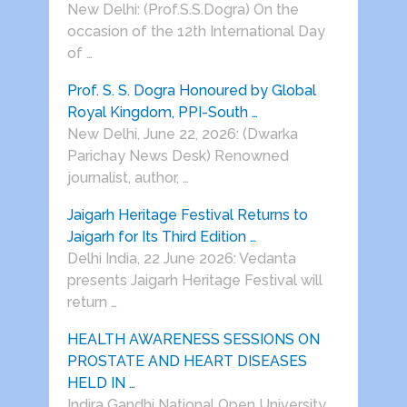
New Delhi: (Prof.S.S.Dogra) On the
occasion of the 12th International Day
of …
Prof. S. S. Dogra Honoured by Global
Royal Kingdom, PPI-South …
New Delhi, June 22, 2026: (Dwarka
Parichay News Desk) Renowned
journalist, author, …
Jaigarh Heritage Festival Returns to
Jaigarh for Its Third Edition …
Delhi India, 22 June 2026: Vedanta
presents Jaigarh Heritage Festival will
return …
HEALTH AWARENESS SESSIONS ON
PROSTATE AND HEART DISEASES
HELD IN …
Indira Gandhi National Open University