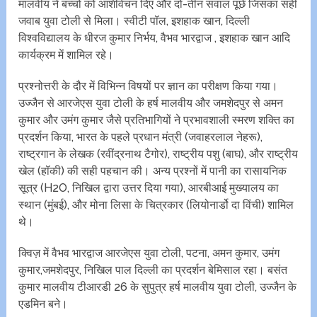
मालवीय ने बच्चों को आशीर्वचन दिए और दो-तीन सवाल पूछे जिसका सही
जवाब युवा टोली से मिला। स्वीटी पॉल, इशहाक खान, दिल्ली
विश्वविद्यालय के धीरज कुमार निर्भय, वैभव भारद्वाज , इशहाक खान आदि
कार्यक्रम में शामिल रहे।
प्रश्नोत्तरी के दौर में विभिन्न विषयों पर ज्ञान का परीक्षण किया गया।
उज्जैन से आरजेएस युवा टोली के हर्ष मालवीय और जमशेदपुर से अमन
कुमार और उमंग कुमार जैसे प्रतिभागियों ने प्रभावशाली स्मरण शक्ति का
प्रदर्शन किया, भारत के पहले प्रधान मंत्री (जवाहरलाल नेहरू),
राष्ट्रगान के लेखक (रवींद्रनाथ टैगोर), राष्ट्रीय पशु (बाघ), और राष्ट्रीय
खेल (हॉकी) की सही पहचान की। अन्य प्रश्नों में पानी का रासायनिक
सूत्र (H2O, निखिल द्वारा उत्तर दिया गया), आरबीआई मुख्यालय का
स्थान (मुंबई), और मोना लिसा के चित्रकार (लियोनार्डो दा विंची) शामिल
थे।
क्विज़ में वैभव भारद्वाज आरजेएस युवा टोली, पटना, अमन कुमार, उमंग
कुमार,जमशेदपुर, निखिल पाल दिल्ली का प्रदर्शन बेमिसाल रहा। बसंत
कुमार मालवीय टीआरडी 26 के सुपुत्र हर्ष मालवीय युवा टोली, उज्जैन के
एडमिन बने।