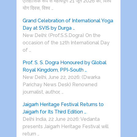
ऐतिहासिक रूप से महत्वपूर्ण 21 जून 2026 को, विश्व
योग दिवस, विश्व …
Grand Celebration of International Yoga
Day at SVIS by Durga …
New Delhi: (Prof.S.S.Dogra) On the
occasion of the 12th International Day
of …
Prof. S. S. Dogra Honoured by Global
Royal Kingdom, PPI-South …
New Delhi, June 22, 2026: (Dwarka
Parichay News Desk) Renowned
journalist, author, …
Jaigarh Heritage Festival Returns to
Jaigarh for Its Third Edition …
Delhi India, 22 June 2026: Vedanta
presents Jaigarh Heritage Festival will
return …