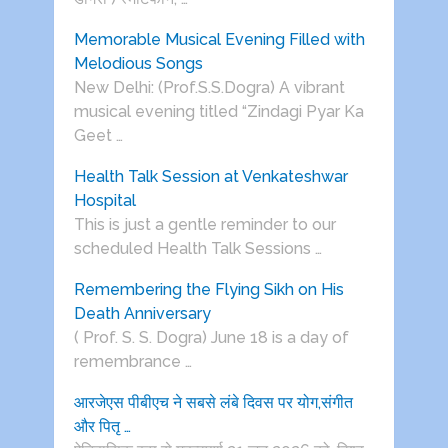
Memorable Musical Evening Filled with
Melodious Songs
New Delhi: (Prof.S.S.Dogra) A vibrant
musical evening titled “Zindagi Pyar Ka
Geet …
Health Talk Session at Venkateshwar
Hospital
This is just a gentle reminder to our
scheduled Health Talk Sessions …
Remembering the Flying Sikh on His
Death Anniversary
( Prof. S. S. Dogra) June 18 is a day of
remembrance …
आरजेएस पीबीएच ने सबसे लंबे दिवस पर योग,संगीत
और पितृ …