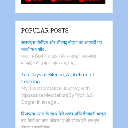
POPULAR POSTS
आरजेएस पीबीएच और डीएमई नोएडा का आजादी पर्व,
भारतीयता और …
भारत के 80वें स्वतंत्रता दिवस से पूर्व, आरजेएस
पाॅजिटिव मीडिया के अंतरराष्ट्रीय …
Ten Days of Silence, A Lifetime of
Learning
My Transformative Journey with
Vipassana Meditation(By Prof. S.S.
Dogra) In an age …
विपश्यना ध्यान के साथ मेरी आत्म-परिवर्तनकारी यात्रा
दस दिनों का मौन, जीवन भर की सीख(प्रो. एस.एस.
डोगरा ) स्मार्टफोन, …