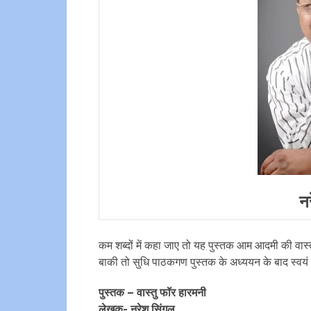
न
कम शब्‍दों में कहा जाए तो यह पुस्‍तक आम आदमी की वास्‍त
बाकी तो सुधि पाठकगण पुस्‍तक के अध्‍ययन के बाद स्‍वयं न
पुस्‍तक – वास्‍तु फॉर हारमनी
लेखक- नरेश सिंगल