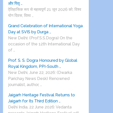
और पितृ …
ऐतिहासिक रूप से महत्वपूर्ण 21 जून 2026 को, विश्व
योग दिवस, विश्व …
Grand Celebration of International Yoga
Day at SVIS by Durga …
New Delhi: (Prof.S.S.Dogra) On the
occasion of the 12th International Day
of …
Prof. S. S. Dogra Honoured by Global
Royal Kingdom, PPI-South …
New Delhi, June 22, 2026: (Dwarka
Parichay News Desk) Renowned
journalist, author, …
Jaigarh Heritage Festival Returns to
Jaigarh for Its Third Edition …
Delhi India, 22 June 2026: Vedanta