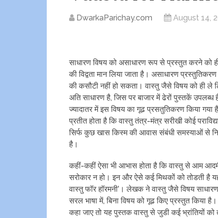
DwarkaParichay.com
August 14, 
साधारण विषय को असाधारण रूप से प्रस्‍तुत करने को 
की विद्वता मान लिया जाता है। असाधारण प्रस्‍तुतिकरण वास
की कसौटी नहीं हो सकता। वास्‍तु जैसे विषय को ही ल
अति साधारण है, जिस पर बाजार में ढेरों पुस्‍तकें उपलब्‍ध 
ज्‍यादातर में इस विषय का गूढ प्रसतुतिकरण किया गया ह
प्रतीत होता है कि वास्‍तु तंत्र-मंत्र सरीखी कोई पराविद्य
सिर्फ कुछ खास किस्‍म की आवास संबंधी समस्‍याओं से 
है।
कहीं-कहीं ऐसा भी आभास होता है कि वास्‍तु से आम आद
सरोकार न हो। इन और ऐसे कई मिथकों को तोडती है यह 
वास्‍तु फॉर हॉरमनी’। लेखक ने वास्‍तु जैसे विषय साधार
सरल भाषा में, बिना विषय को गूढ किए प्रस्‍तुत किया है। दूस
कहा जाए तो यह पुस्‍तक वास्‍तु से जुडी कई भ्रांतियों क