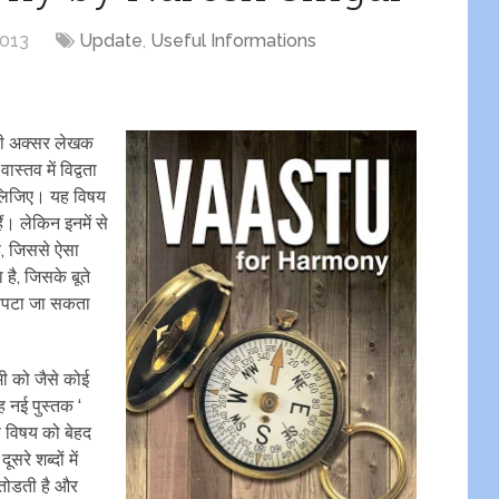
2013
Update
,
Useful Informations
ही अक्‍सर लेखक
्‍तव में विद्वता
े लिजिए। यह विषय
हैं। लेकिन इनमें से
ै, जिससे ऐसा
ा है, जिसके बूते
निपटा जा सकता
मी को जैसे कोई
नई पुस्‍तक ‘
ण विषय को बेहद
रे शब्‍दों में
ो तोडती है और