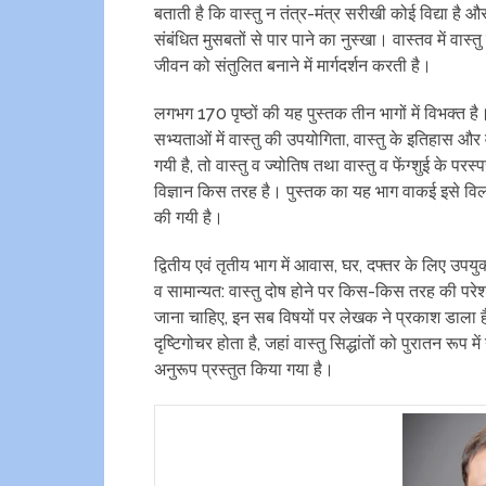
बताती है कि वास्‍तु न तंत्र-मंत्र सरीखी कोई विद्या है
संबंधित मुसबतों से पार पाने का नुस्‍खा। वास्‍तव में वास्‍तु
जीवन को संतुलित बनाने में मार्गदर्शन करती है।
लगभग 170 पृष्‍ठों की यह पुस्‍तक तीन भागों में विभक्‍त है। प
सभ्‍यताओं में वास्‍तु की उपयोगिता, वास्‍तु के इतिहास औ
गयी है, तो वास्‍तु व ज्‍योतिष तथा वास्‍तु व फेंग्‍शुई के प
विज्ञान किस तरह है। पुस्‍तक का यह भाग वाकई इसे विलक्षण
की गयी है।
द्वितीय एवं तृतीय भाग में आवास, घर, दफ्तर के लिए उपयुक
व सामान्‍यत: वास्‍तु दोष होने पर किस-किस तरह की परे
जाना चाहिए, इन सब विषयों पर लेखक ने प्रकाश डाला है
दृष्टिगोचर होता है, जहां वास्‍तु सिद्धांतों को पुरातन 
अनुरूप प्रस्‍तुत किया गया है।