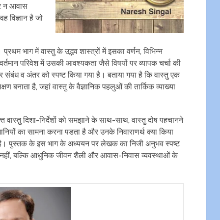
 और न आवास
 वह विज्ञान है जो
्रथम भाग में वास्‍तु के उद्भव शास्‍त्रों में इसका वर्णन, विभिन्‍न
र वर्तमान परिवेश में उसकी आवश्‍यकता जैसे विषयों पर व्‍यापक चर्चा की
रस्‍पर संबंध व अंतर को स्‍पष्‍ट किया गया है। बताया गया है कि वास्‍तु एक
 बनाता है, जहां वास्‍तु के वैज्ञानिक पहलुओं की तार्किक व्‍याख्‍या
्‍त वास्‍तु दिशा-निर्देशों को समझाने के साथ-साथ, वास्‍तु दोष पहचानने
शानियों का सामना करना पडता है और उनके निवाराणर्थ क्‍या किया
। पुस्‍तक के इस भाग के अध्‍ययन पर लेखक का निजी अनुभव स्‍पष्‍ट
रूप में नहीं, बल्कि आधुनिक जीवन शैली और आवास-निवास व्‍यवस्‍थाओं के