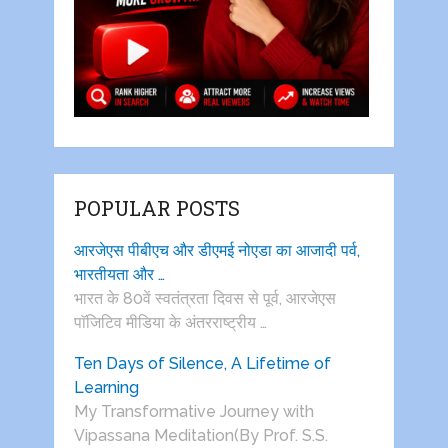
POPULAR POSTS
आरजेएस पीबीएच और डीएमई नोएडा का आजादी पर्व,
भारतीयता और …
भारत के 80वें स्वतंत्रता दिवस से पूर्व, आरजेएस
पाॅजिटिव मीडिया के अंतरराष्ट्रीय …
Ten Days of Silence, A Lifetime of
Learning
My Transformative Journey with
Vipassana Meditation(By Prof. S.S.