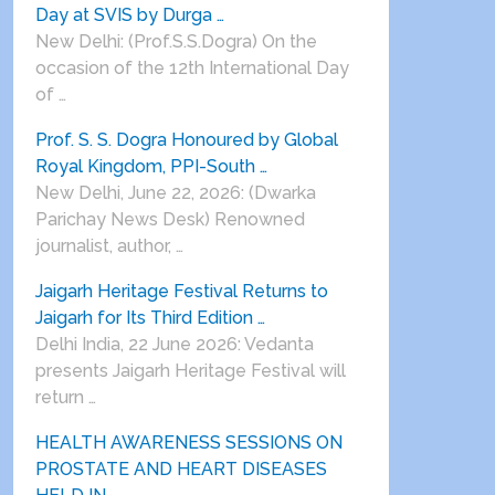
Day at SVIS by Durga …
New Delhi: (Prof.S.S.Dogra) On the
occasion of the 12th International Day
of …
Prof. S. S. Dogra Honoured by Global
Royal Kingdom, PPI-South …
New Delhi, June 22, 2026: (Dwarka
Parichay News Desk) Renowned
journalist, author, …
Jaigarh Heritage Festival Returns to
Jaigarh for Its Third Edition …
Delhi India, 22 June 2026: Vedanta
presents Jaigarh Heritage Festival will
return …
HEALTH AWARENESS SESSIONS ON
PROSTATE AND HEART DISEASES