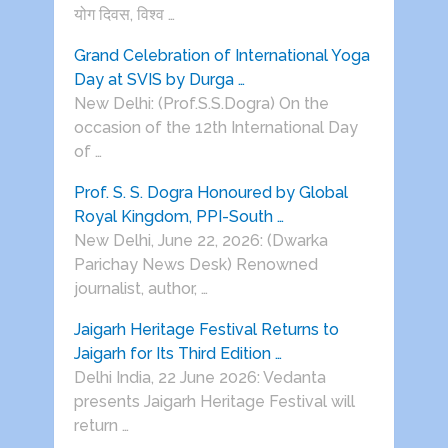
योग दिवस, विश्व …
Grand Celebration of International Yoga
Day at SVIS by Durga …
New Delhi: (Prof.S.S.Dogra) On the
occasion of the 12th International Day
of …
Prof. S. S. Dogra Honoured by Global
Royal Kingdom, PPI-South …
New Delhi, June 22, 2026: (Dwarka
Parichay News Desk) Renowned
journalist, author, …
Jaigarh Heritage Festival Returns to
Jaigarh for Its Third Edition …
Delhi India, 22 June 2026: Vedanta
presents Jaigarh Heritage Festival will
return …