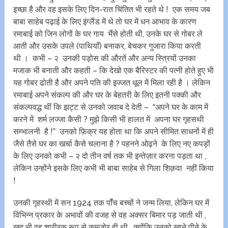
इच्छा है और वह इसके लिए दिन-रात चिंतित भी रहते थे ! एक समय जब
बाबा साहेब पढ़ाई के लिए इंग्लैंड में थे तो घर में धन आभाव के कारण
रमाबाई को जिन लोगों के घर गाय भैंसे होती थी, उनके घर से गोबर ले
आती और उसके उपले (पाथियाँ) बनाकर, बेचकर गुजारा किया करती
थी । कभी – २ उनकी पड़ोस की औरतें और अन्य स्त्रियों उनका
मजाक भी बनाती और कहती – कि देखो एक बैरिस्टर की पत्नी होते हुए भी
यह गोबर ढोती है और अपने पति की इज्जत धूल में मिला रही है । लेकिन
रमाबाई अपने संकल्प की और घर के बेहतरी के लिए इतनी पक्की और
संकल्पवद्ध थीं कि झट्ट से उनको जवाब दे देती – “अपने घर के काम में
करने में शर्म लज्जा कैसी ? मुझे किसी भी हालत में अपना घर गृहसथी
सम्भालनी है !” उनको फ़िक्र यह होता था कि अपने सीमित साधनों में ही
जैसे तैसे घर का खर्चा कैसे चलाना है ? पहनने ओढ़ने के लिए नए कपड़ों
के लिए उनको कभी – २ दो तीन वर्ष तक भी इन्तेज़ार करना पड़ता था ,
लेकिन उन्होंने इसके लिए कभी भी बाबा साहेब से गिला शिक़वा नहीं किया
!
उनकी गृहस्थी में सन 1924 तक पॉँच बच्चों ने जन्म लिया, लेकिन घर में
विभिन्न प्रकार के अभावों की वजह से वह अक्सर बिमार पड़ जाती थी ,
ख़ुद भी वह शारीरक रूप से कमज़ोर ही थी , क्योंकि उनको खाने पीने के