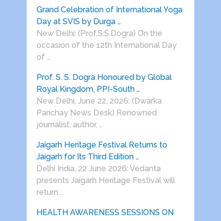
Grand Celebration of International Yoga
Day at SVIS by Durga …
New Delhi: (Prof.S.S.Dogra) On the
occasion of the 12th International Day
of …
Prof. S. S. Dogra Honoured by Global
Royal Kingdom, PPI-South …
New Delhi, June 22, 2026: (Dwarka
Parichay News Desk) Renowned
journalist, author, …
Jaigarh Heritage Festival Returns to
Jaigarh for Its Third Edition …
Delhi India, 22 June 2026: Vedanta
presents Jaigarh Heritage Festival will
return …
HEALTH AWARENESS SESSIONS ON