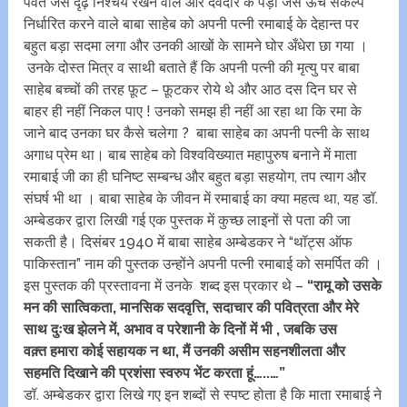
पर्वत जैसे दृढ़ निश्चय रखने वाले और देवदार के पेड़ों जैसे ऊँचे संकल्प
निर्धारित करने वाले बाबा साहेब को अपनी पत्नी रमाबाई के देहान्त पर
बहुत बड़ा सदमा लगा और उनकी आखों के सामने घोर अँधेरा छा गया ।
उनके दोस्त मित्र व साथी बताते हैं कि अपनी पत्नी की मृत्यु पर बाबा
साहेब बच्चों की तरह फ़ूट – फ़ूटकर रोये थे और आठ दस दिन घर से
बाहर ही नहीं निकल पाए ! उनको समझ ही नहीं आ रहा था कि रमा के
जाने बाद उनका घर कैसे चलेगा ? बाबा साहेब का अपनी पत्नी के साथ
अगाध प्रेम था। बाब साहेब को विश्वविख्यात महापुरुष बनाने में माता
रमाबाई जी का ही घनिष्ट सम्बन्ध और बहुत बड़ा सहयोग, तप त्याग और
संघर्ष भी था । बाबा साहेब के जीवन में रमाबाई का क्या महत्व था, यह डॉ.
अम्बेडकर द्वारा लिखी गई एक पुस्तक में कुच्छ लाइनों से पता की जा
सकती है। दिसंबर 1940 में बाबा साहेब अम्बेडकर ने “थॉट्स ऑफ
पाकिस्तान” नाम की पुस्तक उन्होंने अपनी पत्नी रमाबाई को समर्पित की ।
इस पुस्तक की प्रस्तावना में उनके शब्द इस प्रकार थे –
“रामू को उसके
मन की सात्विकता, मानसिक सदवृत्ति, सदाचार की पवित्रता और मेरे
साथ दुःख झेलने में, अभाव व परेशानी के दिनों में भी , जबकि उस
वक़्त हमारा कोई सहायक न था, मैं उनकी असीम सहनशीलता और
सहमति दिखाने की प्रशंसा स्वरुप भेंट करता हूं…..…”
डॉ. अम्बेडकर द्वारा लिखे गए इन शब्दों से स्पष्ट होता है कि माता रमाबाई ने