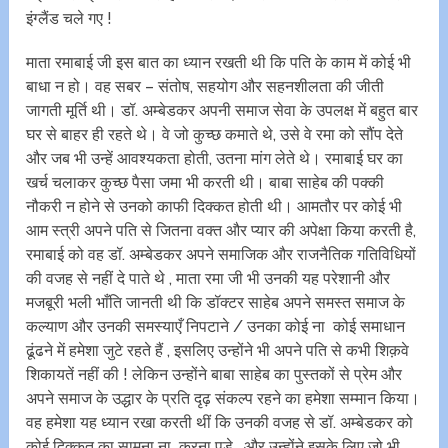
इंग्लैंड चले गए !
माता रमाबाई जी इस बात का ध्यान रखती थी कि पति के काम में कोई भी
बाधा न हो। वह सबर – संतोष, सहयोग और सहनशीलता की जीती
जागती मूर्ति थी। डॉ. अम्बेडकर अपनी समाज सेवा के उपलक्ष में बहुत बार
घर से बाहर ही रहते थे। वे जो कुच्छ कमाते थे, उसे वे रमा को सौंप देते
और जब भी उन्हें आवश्यकता होती, उतना मांग लेते थे। रमाबाई घर का
खर्च चलाकर कुच्छ पैसा जमा भी करती थी। बाबा साहेब की पक्की
नौकरी न होने से उनको काफी दिक्कत होती थी। आमतौर पर कोई भी
आम स्त्री अपने पति से जितना वक्त और प्यार की अपेक्षा किया करती है,
रमाबाई को वह डॉ. अम्बेडकर अपने समाजिक और राजनैतिक गतिविधियों
की वजह से नहीं दे पाते थे , माता रमा जी भी उनकी यह परेशानी और
मजबूरी भली भाँति जानती थी कि डॉक्टर साहेब अपने समस्त समाज के
कल्याण और उनकी समस्याएँ निपटाने / उनका कोई ना कोई समाधान
ढूंढने में हमेशा जुटे रहते हैं , इसलिए उन्होंने भी अपने पति से कभी शिक़वे
शिकायतें नहीं की ! लेकिन उन्होंने बाबा साहेब का पुस्तकों से प्रेम और
अपने समाज के उद्धार के प्रति दृढ़ संकल्प रहने का हमेशा सम्मान किया।
वह हमेशा यह ध्यान रखा करती थीं कि उनकी वजह से डॉ. अम्बेडकर को
कोई दिक्कत का सामना ना करना पड़े , और उन्होंने इसके लिए जो भी