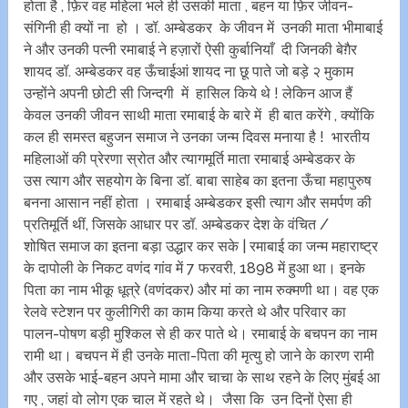
होता है , फ़िर वह महिला भले ही उसकी माता , बहन या फ़िर जीवन-
संगिनी ही क्यों ना हो । डॉ. अम्बेडकर के जीवन में उनकी माता भीमाबाई
ने और उनकी पत्नी रमाबाई ने हज़ारों ऐसी कुर्बानियाँ दी जिनकी बेग़ैर
शायद डॉ. अम्बेडकर वह ऊँचाईआं शायद ना छू पाते जो बड़े २ मुकाम
उन्होंने अपनी छोटी सी जिन्दगी में हासिल किये थे ! लेकिन आज हैं
केवल उनकी जीवन साथी माता रमाबाई के बारे में ही बात करेंगे , क्योंकि
कल ही समस्त बहुजन समाज ने उनका जन्म दिवस मनाया है ! भारतीय
महिलाओं की प्रेरणा स्रोत और त्यागमूर्ति माता रमाबाई अम्बेडकर के
उस त्याग और सहयोग के बिना डॉ. बाबा साहेब का इतना ऊँचा महापुरुष
बनना आसान नहीं होता । रमाबाई अम्बेडकर इसी त्याग और समर्पण की
प्रतिमूर्ति थीं, जिसके आधार पर डॉ. अम्बेडकर देश के वंचित /
शोषित समाज का इतना बड़ा उद्धार कर सके | रमाबाई का जन्म महाराष्ट्र
के दापोली के निकट वणंद गांव में 7 फरवरी, 1898 में हुआ था। इनके
पिता का नाम भीकू धूत्रे (वणंदकर) और मां का नाम रुक्मणी था। वह एक
रेलवे स्टेशन पर कुलीगिरी का काम किया करते थे और परिवार का
पालन-पोषण बड़ी मुश्किल से ही कर पाते थे। रमाबाई के बचपन का नाम
रामी था। बचपन में ही उनके माता-पिता की मृत्यु हो जाने के कारण रामी
और उसके भाई-बहन अपने मामा और चाचा के साथ रहने के लिए मुंबई आ
गए , जहां वो लोग एक चाल में रहते थे। जैसा कि उन दिनों ऐसा ही