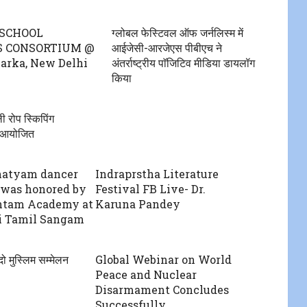
 SCHOOL
ग्लोबल फेस्टिवल ऑफ जर्नलिस्म में
S CONSORTIUM @
आईजेसी-आरजेएस पीबीएच ने
arka, New Delhi
अंतर्राष्ट्रीय पाॅजिटिव मीडिया डायलॉग
किया
ली रोप स्किपिंग
ा आयोजित
natyam dancer
Indraprstha Literature
 was honored by
Festival FB Live- Dr.
ntam Academy at
Karuna Pandey
i Tamil Sangam
ो मुस्लिम सम्मेलन
Global Webinar on World
Peace and Nuclear
Disarmament Concludes
Successfully