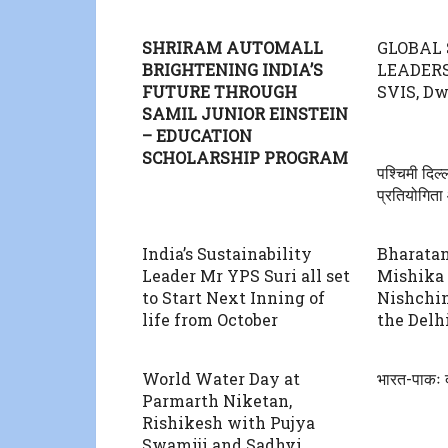
SHRIRAM AUTOMALL
GLOBAL
BRIGHTENING INDIA’S
LEADER
FUTURE THROUGH
SVIS, Dw
SAMIL JUNIOR EINSTEIN
– EDUCATION
SCHOLARSHIP PROGRAM
पश्चिमी दिल्
प्रतियोगित
India’s Sustainability
Bharata
Leader Mr YPS Suri all set
Mishika
to Start Next Inning of
Nishchi
life from October
the Delh
World Water Day at
भारत-पाकः द
Parmarth Niketan,
Rishikesh with Pujya
Swamiji and Sadhvi