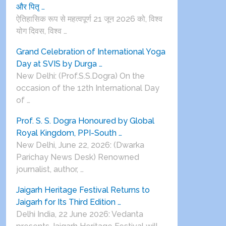
और पितृ …
ऐतिहासिक रूप से महत्वपूर्ण 21 जून 2026 को, विश्व
योग दिवस, विश्व …
Grand Celebration of International Yoga
Day at SVIS by Durga …
New Delhi: (Prof.S.S.Dogra) On the
occasion of the 12th International Day
of …
Prof. S. S. Dogra Honoured by Global
Royal Kingdom, PPI-South …
New Delhi, June 22, 2026: (Dwarka
Parichay News Desk) Renowned
journalist, author, …
Jaigarh Heritage Festival Returns to
Jaigarh for Its Third Edition …
Delhi India, 22 June 2026: Vedanta