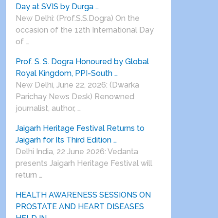
Day at SVIS by Durga …
New Delhi: (Prof.S.S.Dogra) On the
occasion of the 12th International Day
of …
Prof. S. S. Dogra Honoured by Global
Royal Kingdom, PPI-South …
New Delhi, June 22, 2026: (Dwarka
Parichay News Desk) Renowned
journalist, author, …
Jaigarh Heritage Festival Returns to
Jaigarh for Its Third Edition …
Delhi India, 22 June 2026: Vedanta
presents Jaigarh Heritage Festival will
return …
HEALTH AWARENESS SESSIONS ON
PROSTATE AND HEART DISEASES