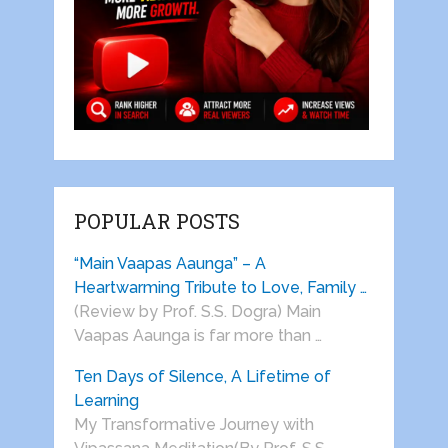
POPULAR POSTS
“Main Vaapas Aaunga” – A
Heartwarming Tribute to Love, Family …
(Review by Prof. S.S. Dogra) Main
Vaapas Aaunga is far more than …
Ten Days of Silence, A Lifetime of
Learning
My Transformative Journey with