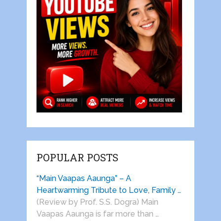
POPULAR POSTS
“Main Vaapas Aaunga” – A
Heartwarming Tribute to Love, Family …
(Review by Prof. S.S. Dogra) Main
Vaapas Aaunga is far more than …