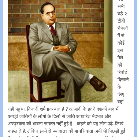
सभी
बड़े २
टीवी
चैनलों
में से
कोई
इस
मेले
की
रिपोर्ट
दिखाने
के
लिए
वहां
नहीं पहुंचा, कितनी शर्मनाक बात है ? आज़ादी के इतने दशकों बाद भी
अगड़ी जातियों के लोगों के दिलों से जाति आधारित भेदभाव और
अस्पृश्यता की भावना समाप्त नहीं हुई है। कहने को यह लोग पढ़े-लिखे
कहलाते हैं, लेकिन इनमें से ज्यादातर की मानसिकता अभी भी पिछड़ी हुई