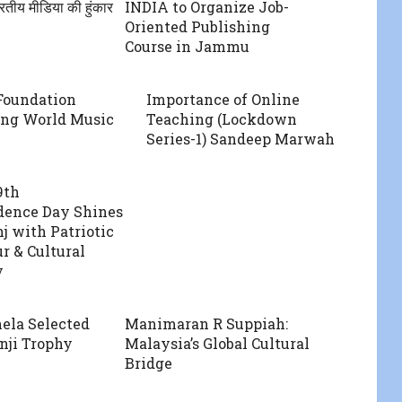
ारतीय मीडिया की हुंकार
INDIA to Organize Job-
Oriented Publishing
Course in Jammu
Foundation
Importance of Online
ing World Music
Teaching (Lockdown
Series-1) Sandeep Marwah
9th
dence Day Shines
j with Patriotic
r & Cultural
y
ela Selected
Manimaran R Suppiah:
anji Trophy
Malaysia’s Global Cultural
Bridge