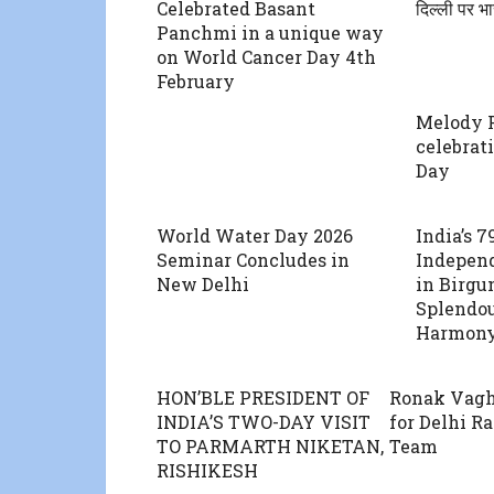
Celebrated Basant
दिल्ली पर भ
Panchmi in a unique way
on World Cancer Day 4th
February
Melody 
celebrat
Day
World Water Day 2026
India’s 7
Seminar Concludes in
Indepen
New Delhi
in Birgun
Splendou
Harmon
HON’BLE PRESIDENT OF
Ronak Vagh
INDIA’S TWO-DAY VISIT
for Delhi R
TO PARMARTH NIKETAN,
Team
RISHIKESH