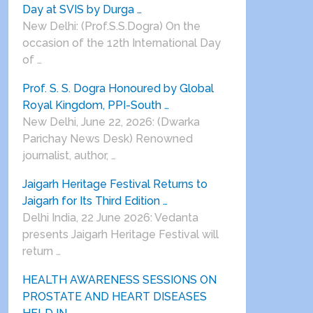
Day at SVIS by Durga …
New Delhi: (Prof.S.S.Dogra) On the
occasion of the 12th International Day
of …
Prof. S. S. Dogra Honoured by Global
Royal Kingdom, PPI-South …
New Delhi, June 22, 2026: (Dwarka
Parichay News Desk) Renowned
journalist, author, …
Jaigarh Heritage Festival Returns to
Jaigarh for Its Third Edition …
Delhi India, 22 June 2026: Vedanta
presents Jaigarh Heritage Festival will
return …
HEALTH AWARENESS SESSIONS ON
PROSTATE AND HEART DISEASES