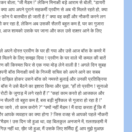
 बोला, “जी मैडम !” लेकिन मिनाक्षी बड़े आराम से बोली, “डायरी
्या आप अपने पुराने सहकर्मी प्रवीण से अब भी मिलते रहते हो, क्या
 फ़ोन पे बातचीत हो जाती है !” क्या वह कहीं और नौकरी करने लग
 तो कर रहा है, लेकिन अब उसकी सैलरी बहुत कम है, घर का गुजारा
 करना, आज शामको उसके घर जाना और कल उसे दफ़्तर आने के लिए
े अपने दोस्त प्रवीण के घर ही गया और उसे आज बॉस के कमरे में
 मिलने के लिए समझा दिया ! प्रवीण के घर वाले भी कमल की बातें
ण की किस्मत फिर से एक नया मोड़ लेने वाली है ! अगले दिन सुबह
अपनी बॉस मिनाक्षी वर्मा के निज्जी सचिव को अपने आने का सबब
े में दाख़िल होकर उसने बॉस को नमस्ते बुलाई और उनकी प्रतिक्रिया
स ने उसे बैठने का इशारा किया और पूछा, “हाँ तो प्रवीण ! सुनाओ
टी के जुगाड़ में लगे रहते हैं !” “कहां काम करते हो आजकल और
न सैलरी तो बहुत कम है, बस बड़ी मुश्किल से गुजारा हो रहा है !”
े , तो काम करोगे ?” “क्यों नहीं मैडम ! मैं वादा करता हूँ कि मैं
“और आपके व्यवहार का क्या होगा ? जिस वजह से आपको पहले नौकरी
 “मैडम ! उस दिन जो हुआ था, वह बिलकुल अनजाने में, ग़लतफ़हमी में
हीं था, ख़ैर जो हुआ, मैं उसके लिए शर्मिंदा हूँ, आप मुझे मुआफ़