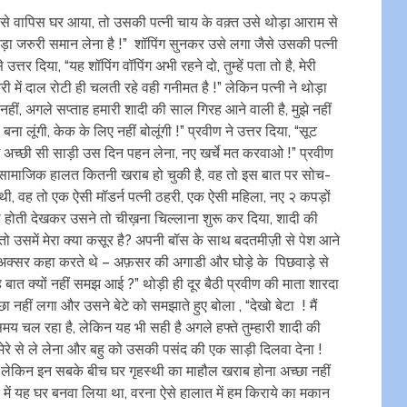
ी से वापिस घर आया, तो उसकी पत्नी चाय के वक़्त उसे थोड़ा आराम से
थोड़ा जरुरी समान लेना है !” शॉपिंग सुनकर उसे लगा जैसे उसकी पत्नी
तर दिया, “यह शॉपिंग वॉपिंग अभी रहने दो, तुम्हें पता तो है, मेरी
 में दाल रोटी ही चलती रहे वही गनीमत है !” लेकिन पत्नी ने थोड़ा
नहीं, अगले सप्ताह हमारी शादी की साल गिरह आने वाली है, मुझे नहीं
 बना लूंगी, केक के लिए नहीं बोलूंगी !” प्रवीण ने उत्तर दिया, “सूट
 कोई अच्छी सी साड़ी उस दिन पहन लेना, नए खर्चे मत करवाओ !” प्रवीण
ामाजिक हालत कितनी खराब हो चुकी है, वह तो इस बात पर सोच-
ी, वह तो एक ऐसी मॉडर्न पत्नी ठहरी, एक ऐसी महिला, नए २ कपड़ों
ना होती देखकर उसने तो चीख़ना चिल्लाना शुरू कर दिया, शादी की
ई तो उसमें मेरा क्या कसूर है? अपनी बॉस के साथ बदतमीज़ी से पेश आने
 वह अक्सर कहा करते थे – अफ़सर की अगाडी और घोड़े के पिछवाड़े से
बात क्यों नहीं समझ आई ?” थोड़ी ही दूर बैठी प्रवीण की माता शारदा
 नहीं लगा और उसने बेटे को समझाते हुए बोला , “देखो बेटा ! मैं
ल समय चल रहा है, लेकिन यह भी सही है अगले हफ्ते तुम्हारी शादी की
 तुम मेरे से ले लेना और बहु को उसकी पसंद की एक साड़ी दिलवा देना !
हैं, लेकिन इन सबके बीच घर गृहस्थी का माहौल खराब होना अच्छा नहीं
गह में यह घर बनवा लिया था, वरना ऐसे हालात में हम किराये का मकान