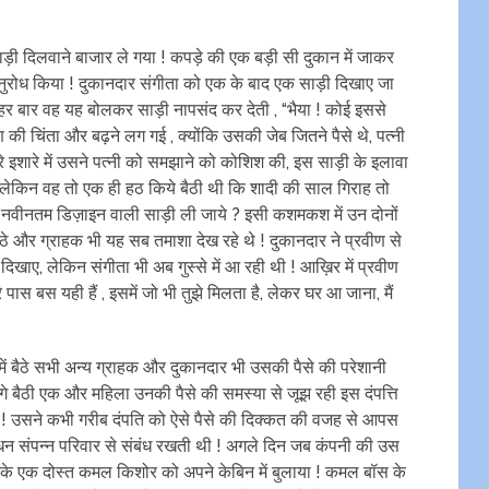
ाड़ी दिलवाने बाजार ले गया ! कपड़े की एक बड़ी सी दुकान में जाकर
अनुरोध किया ! दुकानदार संगीता को एक के बाद एक साड़ी दिखाए जा
 हर बार वह यह बोलकर साड़ी नापसंद कर देती , “भैया ! कोई इससे
की चिंता और बढ़ने लग गई , क्योंकि उसकी जेब जितने पैसे थे, पत्नी
ारे इशारे में उसने पत्नी को समझाने को कोशिश की, इस साड़ी के इलावा
लो, लेकिन वह तो एक ही हठ किये बैठी थी कि शादी की साल गिराह तो
और नवीनतम डिज़ाइन वाली साड़ी ली जाये ? इसी कशमकश में उन दोनों
ठे और ग्राहक भी यह सब तमाशा देख रहे थे ! दुकानदार ने प्रवीण से
ए, लेकिन संगीता भी अब गुस्से में आ रही थी ! आख़िर में प्रवीण
रे पास बस यही हैं , इसमें जो भी तुझे मिलता है, लेकर घर आ जाना, मैं
ं बैठे सभी अन्य ग्राहक और दुकानदार भी उसकी पैसे की परेशानी
े बैठी एक और महिला उनकी पैसे की समस्या से जूझ रही इस दंपत्ति
था ! उसने कभी गरीब दंपति को ऐसे पैसे की दिक्कत की वजह से आपस
ाधन संपन्न परिवार से संबंध रखती थी ! अगले दिन जब कंपनी की उस
रवीण के एक दोस्त कमल किशोर को अपने केबिन में बुलाया ! कमल बॉस के