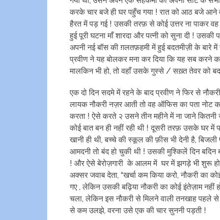
गया था, उसने अपने एक सहकर्मी को अपनी सीट के सभी 
करके चार बजे ही घर पहुँच गया ! रात को आठ बजे आने 
हैरत में पड़ गई ! उसकी तरफ़ से कोई उत्तर ना पाकर व
हुई पूरी घटना माँ शारदा और पत्नी को सुना दी ! उसक
अपनी नई बॉस की ग़लतफ़हमी में हुई बदतमीज़ी के बारे म
प्रवीण ने यह बोलकर मना कर दिया कि यह सब करने का 
मालकिन भी हो, तो वहाँ उसके गुस्से / सख़्त तेवर को बर्
एक दो दिन सदमे में रहने के बाद प्रवीण ने फिर से नौक
लायक नौकरी नज़र आती तो वह ऑफिस का पता नोट करके अ
करता ! ऐसे करते २ उसने तीन महीने में ना जाने कितनी जग
कोई बात बन ही नहीं रही थी ! दूसरी तरफ़ उसके घर में पड
खानी ही थी, बच्चे की स्कूल की फ़ीस भी देनी है, बिजली
आमदनी तो बंद हो चुकी थी ! उसकी मुश्किलें दिन बदिन 
! और ऐसे बेरोज़गारी के आलम में घर में झगड़े भी शुरू ह
अक्सर जवाब देता, “खर्चा कम किया करो, नौकरी का कोई प
गए , लेकिन उसकी बढ़िया नौकरी का कोई इंतेज़ाम नहीं ह
चला, लेकिन इस नौकरी से मिलने वाली तनखाह पहले स
से कम उलझे, वरना उसे एक की चार सुननी पड़ती !