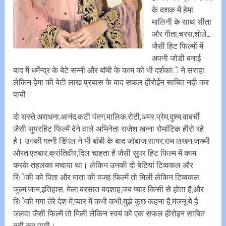
के दशक में हेमा
मालिनी के साथ सीता
और गीता,चरस,शोले…
जैसी हिट फिल्मों में
अपनी जोडी बनाई
बाद में धर्मेन्द्र के बेटे सन्नी और बाॅबी के काम को भी दर्शकांे ने सराहा
लेकिन हेमा की बेटी लाख प्रयास के बाद सफल हीरोईन साबित नही कर
पायी।
दो रास्ते,अराधना,आनंद,कटी पंतग,मालिक,रोटी,अमर प्रेम,दुश्म,वाबर्ची
जैसी सुपरहिट फिल्में देने वाले अभिनेता राजेश खन्ना रोमांटिक हीरो रहे
है। उनकी पत्नी डिॅपल ने भी बाॅबी के बाद जाॅबाज,सागर,राम लखन,जख्मी
औरत,एतबार,क्रांतिवीर,दिल चाहता है जैसी सुपर हिट फिल्म में काम
करके तहलका मचाया था। लेकिन उनकी दो बेटियां टिव्वकल और
रिंेकी को पिता और माता की वजह फिल्में तो मिली लेकिन टिव्वकल
जुल्म,जान,इतिहास, मेला,बरसात बदशाह,जब प्यार किसी से होता है,और
रिंेकी गंगा तेरे देश में,प्यार में कभी कभी,मुझे कुछ कहना है,मंजनू,ये है
जलवा जैसी फिल्में तो मिली लेकिन स्वयं को एक सफल हीरोइन साबित
नही कर पायी।