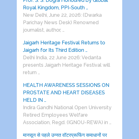
Prof. S. S. Dogra Honoured by Global
Royal Kingdom, PPI-South …
New Delhi, June 22, 2026: (Dwarka
Parichay News Desk) Renowned
journalist, author, …
Jaigarh Heritage Festival Returns to
Jaigarh for Its Third Edition …
Delhi India, 22 June 2026: Vedanta
presents Jaigarh Heritage Festival will
return …
HEALTH AWARENESS SESSIONS ON
PROSTATE AND HEART DISEASES
HELD IN …
Indira Gandhi National Open University
Retired Employees Welfare
Association, Regd. (IGNOU-REWA) in …
मानसून से पहले उन्नत वॉटरप्रूफिंग समाधानों पर