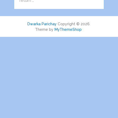
return …
Dwarka Parichay
Copyright © 2026.
Theme by
MyThemeShop