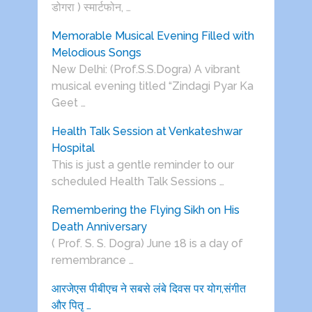
डोगरा ) स्मार्टफोन, …
Memorable Musical Evening Filled with
Melodious Songs
New Delhi: (Prof.S.S.Dogra) A vibrant
musical evening titled “Zindagi Pyar Ka
Geet …
Health Talk Session at Venkateshwar
Hospital
This is just a gentle reminder to our
scheduled Health Talk Sessions …
Remembering the Flying Sikh on His
Death Anniversary
( Prof. S. S. Dogra) June 18 is a day of
remembrance …
आरजेएस पीबीएच ने सबसे लंबे दिवस पर योग,संगीत
और पितृ …