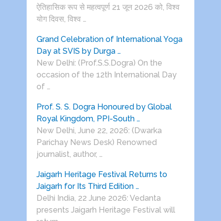
ऐतिहासिक रूप से महत्वपूर्ण 21 जून 2026 को, विश्व
योग दिवस, विश्व …
Grand Celebration of International Yoga
Day at SVIS by Durga …
New Delhi: (Prof.S.S.Dogra) On the
occasion of the 12th International Day
of …
Prof. S. S. Dogra Honoured by Global
Royal Kingdom, PPI-South …
New Delhi, June 22, 2026: (Dwarka
Parichay News Desk) Renowned
journalist, author, …
Jaigarh Heritage Festival Returns to
Jaigarh for Its Third Edition …
Delhi India, 22 June 2026: Vedanta
presents Jaigarh Heritage Festival will