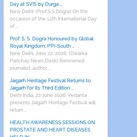
Day at SVIS by Durga …
New Delhi: (Prof.S.S.Dogra) On the
occasion of the 12th International Day
of …
Prof. S. S. Dogra Honoured by Global
Royal Kingdom, PPI-South …
New Delhi, June 22, 2026: (Dwarka
Parichay News Desk) Renowned
journalist, author, …
Jaigarh Heritage Festival Returns to
Jaigarh for Its Third Edition …
Delhi India, 22 June 2026: Vedanta
presents Jaigarh Heritage Festival will
return …
HEALTH AWARENESS SESSIONS ON
PROSTATE AND HEART DISEASES