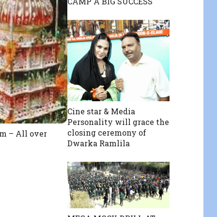
CAMP A BIG SUCCESS
Cine star & Media
Personality will grace the
closing ceremony of
 – All over
Dwarka Ramlila