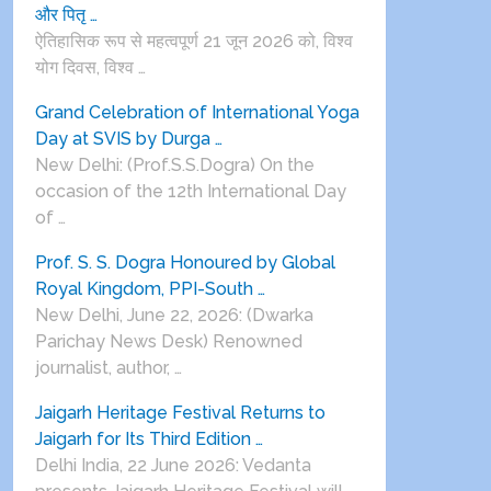
और पितृ …
ऐतिहासिक रूप से महत्वपूर्ण 21 जून 2026 को, विश्व
योग दिवस, विश्व …
Grand Celebration of International Yoga
Day at SVIS by Durga …
New Delhi: (Prof.S.S.Dogra) On the
occasion of the 12th International Day
of …
Prof. S. S. Dogra Honoured by Global
Royal Kingdom, PPI-South …
New Delhi, June 22, 2026: (Dwarka
Parichay News Desk) Renowned
journalist, author, …
Jaigarh Heritage Festival Returns to
Jaigarh for Its Third Edition …
Delhi India, 22 June 2026: Vedanta