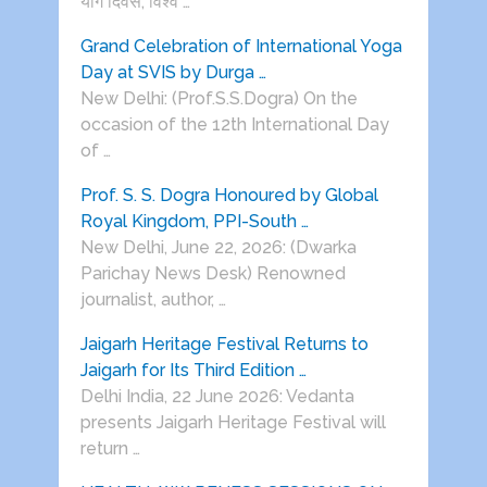
योग दिवस, विश्व …
Grand Celebration of International Yoga
Day at SVIS by Durga …
New Delhi: (Prof.S.S.Dogra) On the
occasion of the 12th International Day
of …
Prof. S. S. Dogra Honoured by Global
Royal Kingdom, PPI-South …
New Delhi, June 22, 2026: (Dwarka
Parichay News Desk) Renowned
journalist, author, …
Jaigarh Heritage Festival Returns to
Jaigarh for Its Third Edition …
Delhi India, 22 June 2026: Vedanta
presents Jaigarh Heritage Festival will
return …