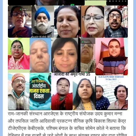
राम-जानकी संस्थान आरजेएस के राष्ट्रीय संयोजक उदय कुमार मन्ना
और तपसिल जाति आदिवासी प्रकटन्न सैनिक कृषि बिकाश शिल्पा केंद्र
टीजेएपीएस केबीएसके, पश्चिम बंगाल के सचिव सोमेन कोले ने बताया कि
वेबिनार में दस राज्यों से जुड़े लोगों के साथ संयुक्त राष्ट्र संघ द्वारा घोषित