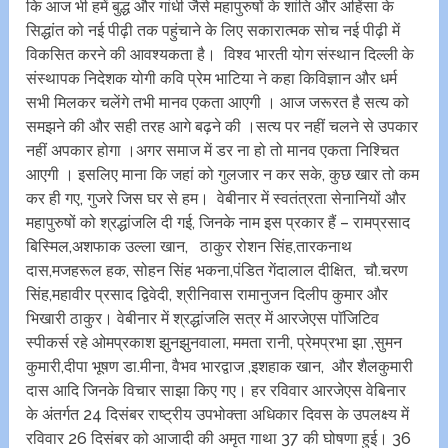
कि आज भी हमें बुद्ध और गांधी जैसे महापुरुषों के शांति और अहिंसा के
सिद्धांत को नई पीढ़ी तक पहुंचाने के लिए सकारात्मक सोच नई पीढ़ी में
विकसित करने की आवश्यकता है। विश्व भारती योग संस्थान दिल्ली के
संस्थापक निदेशक योगी कवि प्रेम भाटिया ने कहा किविज्ञान और धर्म
सभी मिलकर चलेंगे तभी मानव एकता आएगी । आज जरूरत है सत्य को
समझने की और सही तरह आगे बढ़ने की ।सत्य पर नहीं चलने से उपकार
नहीं अपकार होगा ।अगर समाज में डर ना हो तो मानव एकता निश्चित
आएगी । इसलिए माना कि जहां को गुलजार न कर सके, कुछ खार तो कम
कर ही गए, गुजरे जिस घर से हम। वेबीनार में स्वतंत्रता सेनानियों और
महापुरुषों को श्रद्धांजलि दी गई, जिनके नाम इस प्रकार हैं – रामप्रसाद
बिस्मिल,अशफाक उल्ला खान, ठाकुर रोशन सिंह,तारकनाथ
दास,मजहरूल हक, सोहन सिंह भकना,पंडित गेंदालाल दीक्षित, चौ.चरण
सिंह,महावीर प्रसाद द्विवेदी, श्रीनिवास रामानुजन दिलीप कुमार और
भिखारी ठाकुर। वेबीनार में श्रद्धांजलि सत्र में आरजेएस पाॅजिटिव
स्पीकर्स रहे ओमप्रकाश झुनझुनवाला, ममता रानी, प्रेमप्रभा झा ,सुमन
कुमारी,दीपा भूषण डा‌.मीना, वैभव भारद्वाज ,इशहाक खान, और शैलकुमारी
दास आदि जिनके विचार साझा किए गए। हर रविवार आरजेएस वेबिनार
के अंतर्गत 24 दिसंबर राष्ट्रीय उपभोक्ता अधिकार दिवस के उपलक्ष्य में
रविवार 26 दिसंबर को आजादी की अमृत गाथा 37 की घोषणा हुई। 36