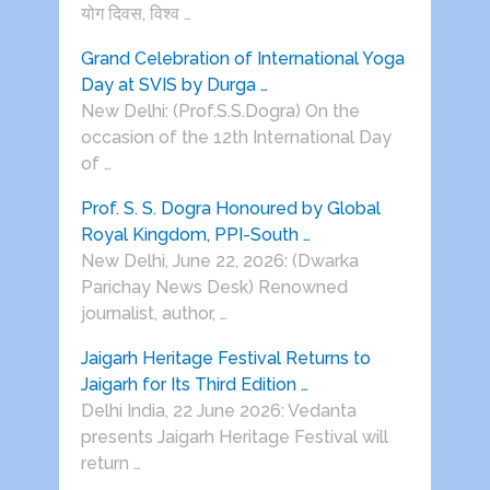
योग दिवस, विश्व …
Grand Celebration of International Yoga
Day at SVIS by Durga …
New Delhi: (Prof.S.S.Dogra) On the
occasion of the 12th International Day
of …
Prof. S. S. Dogra Honoured by Global
Royal Kingdom, PPI-South …
New Delhi, June 22, 2026: (Dwarka
Parichay News Desk) Renowned
journalist, author, …
Jaigarh Heritage Festival Returns to
Jaigarh for Its Third Edition …
Delhi India, 22 June 2026: Vedanta
presents Jaigarh Heritage Festival will
return …