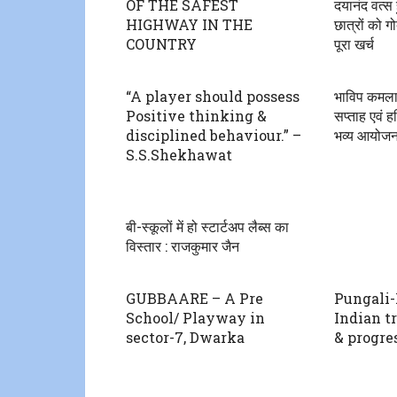
OF THE SAFEST
दयानंद वत्स ह
HIGHWAY IN THE
छात्रों को ग
COUNTRY
पूरा खर्च
“A player should possess
भाविप कमलान
Positive thinking &
सप्ताह एवं 
disciplined behaviour.” –
भव्य आयोज
S.S.Shekhawat
बी-स्कूलों में हो स्टार्टअप लैब्स का
विस्तार : राजकुमार जैन
GUBBAARE – A Pre
Pungali-
School/ Playway in
Indian t
sector-7, Dwarka
& progre