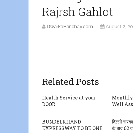
Rajrsh Gahlot
DwarkaParichay.com
August 2, 2
Related Posts
Health Service at your
Monthly
DOOR
Well Ass
BUNDELKHAND
दिल्ली सरक
EXPRESSWAY TO BE ONE
के बाद 62 वर्