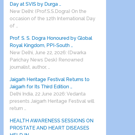
Day at SVIS by Durga …
New Delhi: (Prof.S.S.Dogra) On the
occasion of the 12th International Day
of …
Prof. S. S. Dogra Honoured by Global
Royal Kingdom, PPI-South …
New Delhi, June 22, 2026: (Dwarka
Parichay News Desk) Renowned
journalist, author, …
Jaigarh Heritage Festival Returns to
Jaigarh for Its Third Edition …
Delhi India, 22 June 2026: Vedanta
presents Jaigarh Heritage Festival will
return …
HEALTH AWARENESS SESSIONS ON
PROSTATE AND HEART DISEASES