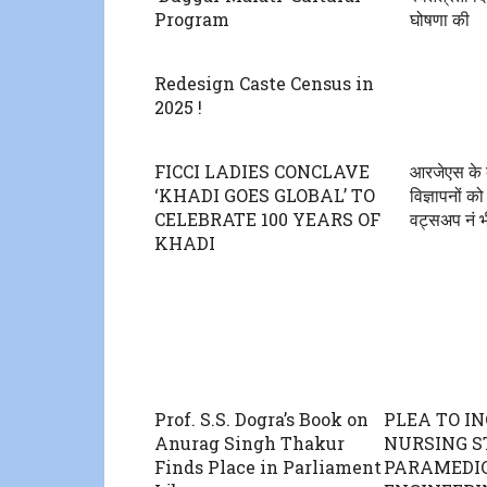
Program
घोषणा की
Redesign Caste Census in
2025 !
FICCI LADIES CONCLAVE
आरजेएस के बे
‘KHADI GOES GLOBAL’ TO
विज्ञापनों क
CELEBRATE 100 YEARS OF
वट्सअप नं भ
KHADI
Prof. S.S. Dogra’s Book on
PLEA TO I
Anurag Singh Thakur
NURSING S
Finds Place in Parliament
PARAMEDI