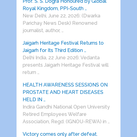
Prof. S. S. Dogra Honoured by Global
Royal Kingdom, PPI-South …
New Delhi, June 22, 2026: (Dwarka
Parichay News Desk) Renowned
journalist, author, …
Jaigarh Heritage Festival Returns to
Jaigarh for Its Third Edition …
Delhi India, 22 June 2026: Vedanta
presents Jaigarh Heritage Festival will
return …
HEALTH AWARENESS SESSIONS ON
PROSTATE AND HEART DISEASES
HELD IN …
Indira Gandhi National Open University
Retired Employees Welfare
Association, Regd. (IGNOU-REWA) in …
Victory comes only after defeat.